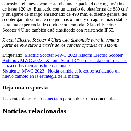
corrosión, el nuevo scooter admite una capacidad de carga máxima
de hasta 120 kg. Equipado con un tamaño de plataforma de 880 cm²
y un agarre de mango ensanchado de 490 mm, el diseño general del
scooter garantiza un área de pie más grande y un agarre más estable
para una experiencia de conducción cómoda. Xiaomi Electric
Scooter 4 Ultra también está clasificado con resistencia IP55.
Xiaomi Electric Scooter 4 Ultra está disponible para la venta a
partir de 999 euros a través de los canales oficiales de Xiaomi.
Etiquetado:
Electric Scooter
MWC 2023
Xiaomi Electric Scooter
Navegación
Anterior:
MWC 2023 : Xiaomi Serie 13 "co-diseñada con Leica" se
lanza en los mercados internacionales
de
Siguiente:
MWC 2023 : Nokia cambia el logotipo señalando un
entradas
nuevo cambio en la estrategia de la marca
Deja una respuesta
Lo siento, debes estar
conectado
para publicar un comentario.
Noticias relacionadas