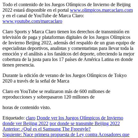
Todo el contenido de los Juegos Olímpicos de Invierno de Beijing
2022 estará disponible en el portal
www.olimpicos.marcaclaro.com
y en el canal de YouTube de Marca Claro:
www.youtube.com/marcaclaro
Claro Sports y Marca Claro tienen los derechos de transmisión en
televisión de paga y plataformas digitales de los Juegos Olímpicos
de Invierno Beijing 2022, además del respaldo de un gran equipo de
especialistas deportivos, analistas y comentaristas para llevar toda la
emoción y el análisis a los fanáticos del deporte, ofreciendo la mejor
cobertura de la justa para los 17 países de América Latina en donde
tienen presencia.
Durante la edición de verano de los Juegos Olímpicos de Tokyo
2020 a través de la señal de Marca
Claro en YouTube se realizaron más de 600 millones de
reproducciones y sobrepasaron 120 millones de
horas de contenido visto.
Etiquetado:
claro
Donde ver los Juegos Olímpicos de Invierno
donde ver Beijing 2022
por donde se transmite Beijing 2022
Navegación
Anterior:
¿Qué es el Samsung The Freestyle?
Siguiente:
Nace primera propuesta de Ley contra Acosadores que