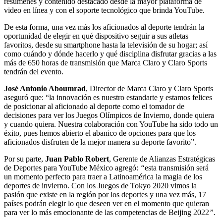
resúmenes y contenido destacado desde la mayor plataforma de
video en línea y con el soporte tecnológico que brinda YouTube.
De esta forma, una vez más los aficionados al deporte tendrán la
oportunidad de elegir en qué dispositivo seguir a sus atletas
favoritos, desde su smartphone hasta la televisión de su hogar; así
como cuándo y dónde hacerlo y qué disciplina disfrutar gracias a las
más de 650 horas de transmisión que Marca Claro y Claro Sports
tendrán del evento.
José Antonio Aboumrad
, Director de Marca Claro y Claro Sports
aseguró que: “la innovación es nuestro estandarte y estamos felices
de posicionar al aficionado al deporte como el tomador de
decisiones para ver los Juegos Olímpicos de Invierno, donde quiera
y cuando quiera. Nuestra colaboración con YouTube ha sido todo un
éxito, pues hemos abierto el abanico de opciones para que los
aficionados disfruten de la mejor manera su deporte favorito”.
Por su parte,
Juan Pablo Robert
, Gerente de Alianzas Estratégicas
de Deportes para YouTube México agregó:
“
esta transmisión será
un momento perfecto para traer a Latinoamérica la magia de los
deportes de invierno. Con los Juegos de Tokyo 2020 vimos la
pasión que existe en la región por los deportes y una vez más, 17
países podrán elegir lo que deseen ver en el momento que quieran
para ver lo más emocionante de las competencias de Beijing 2022
”.