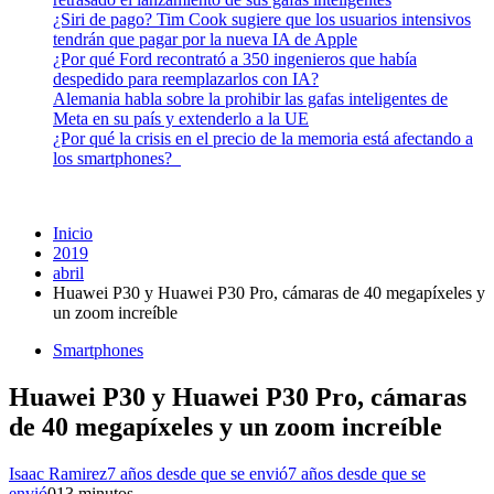
¿Siri de pago? Tim Cook sugiere que los usuarios intensivos
tendrán que pagar por la nueva IA de Apple
¿Por qué Ford recontrató a 350 ingenieros que había
despedido para reemplazarlos con IA?
Alemania habla sobre la prohibir las gafas inteligentes de
Meta en su país y extenderlo a la UE
¿Por qué la crisis en el precio de la memoria está afectando a
los smartphones?
Inicio
2019
abril
Huawei P30 y Huawei P30 Pro, cámaras de 40 megapíxeles y
un zoom increíble
Smartphones
Huawei P30 y Huawei P30 Pro, cámaras
de 40 megapíxeles y un zoom increíble
Isaac Ramirez
7 años desde que se envió
7 años desde que se
envió
0
13 minutos