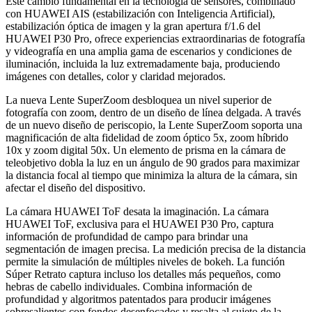
Este cambio fundamental en la tecnología de sensores, combinado
con HUAWEI AIS (estabilización con Inteligencia Artificial),
estabilización óptica de imagen y la gran apertura f/1.6 del
HUAWEI P30 Pro, ofrece experiencias extraordinarias de fotografía
y videografía en una amplia gama de escenarios y condiciones de
iluminación, incluida la luz extremadamente baja, produciendo
imágenes con detalles, color y claridad mejorados.
La nueva Lente SuperZoom desbloquea un nivel superior de
fotografía con zoom, dentro de un diseño de línea delgada. A través
de un nuevo diseño de periscopio, la Lente SuperZoom soporta una
magnificación de alta fidelidad de zoom óptico 5x, zoom híbrido
10x y zoom digital 50x. Un elemento de prisma en la cámara de
teleobjetivo dobla la luz en un ángulo de 90 grados para maximizar
la distancia focal al tiempo que minimiza la altura de la cámara, sin
afectar el diseño del dispositivo.
La cámara HUAWEI ToF desata la imaginación. La cámara
HUAWEI ToF, exclusiva para el HUAWEI P30 Pro, captura
información de profundidad de campo para brindar una
segmentación de imagen precisa. La medición precisa de la distancia
permite la simulación de múltiples niveles de bokeh. La función
Súper Retrato captura incluso los detalles más pequeños, como
hebras de cabello individuales. Combina información de
profundidad y algoritmos patentados para producir imágenes
sobresalientes con fondos desenfocados y resalta al sujeto de la