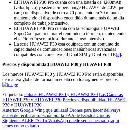
El HUAWEI P30 Pro cuenta con una batería de 4200mAh
(valor típico) y sistema SuperCharge HUAWEI de 40W que
carga un dispositivo de cero a 70 por ciento en 30 minutos,
manteniendo el dispositivo encendido durante más de un día
completo de trabajo intensivo.
El HUAWEI P30 Pro cuenta con la tecnología HUAWEI
SuperCool para mejorar el rendimiento térmico, manteniendo
el teléfono fresco incluso durante el uso intensivo.
La serie HUAWEI P30 está equipada con un conjunto de
capacidades de comunicaciones inalámbricas avanzadas
compatibles con conectividad Dual SIM y Dual VoLTE
[2]
.
Precios y disponibilidad HUAWEI P30 y HUAWEI P30
Los nuevos HUAWEI P30 y HUAWEI P30 Pro están disponibles
de manera global de forma inmediata con los siguientes precios:
Etiquetado:
colores HUAWEI P30 y HUAWEI P30
Las Cámaras
HUAWEI P30 y HUAWEI P30
Precios y disponibilidad HUAWEI
P30 y HUAWEI P30
Navegación
Anterior:
Google Wing que utilizará Drones para hacer deliverys
acaba de recibir aprobación por la FAA de Estados Unidos
de
Siguiente:
ALERTA: Tu WhatsApp puede ser secuestrado, aquí
entradas
tienes como evitarlo