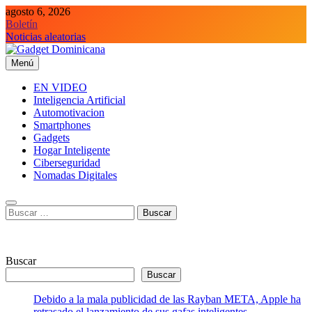
Saltar
agosto 6, 2026
al
Boletín
contenido
Noticias aleatorias
Menú
Gadget Dominicana
Gadgets y Tecnología de consumo
EN VIDEO
Inteligencia Artificial
Automotivacion
Smartphones
Gadgets
Hogar Inteligente
Ciberseguridad
Nomadas Digitales
Buscar:
Buscar
Buscar
Debido a la mala publicidad de las Rayban META, Apple ha
retrasado el lanzamiento de sus gafas inteligentes