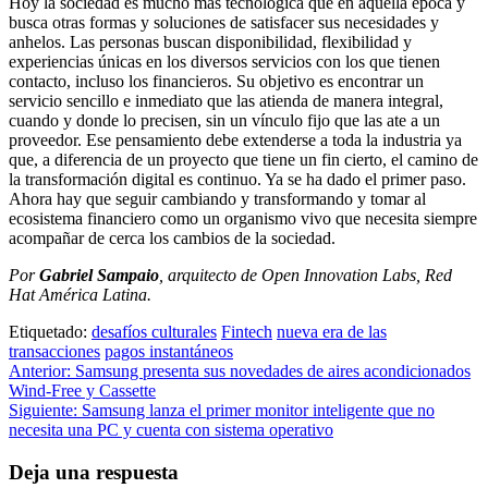
Hoy la sociedad es mucho más tecnológica que en aquella época y
busca otras formas y soluciones de satisfacer sus necesidades y
anhelos. Las personas buscan disponibilidad, flexibilidad y
experiencias únicas en los diversos servicios con los que tienen
contacto, incluso los financieros. Su objetivo es encontrar un
servicio sencillo e inmediato que las atienda de manera integral,
cuando y donde lo precisen, sin un vínculo fijo que las ate a un
proveedor. Ese pensamiento debe extenderse a toda la industria ya
que, a diferencia de un proyecto que tiene un fin cierto, el camino de
la transformación digital es continuo. Ya se ha dado el primer paso.
Ahora hay que seguir cambiando y transformando y tomar al
ecosistema financiero como un organismo vivo que necesita siempre
acompañar de cerca los cambios de la sociedad.
Por
Gabriel Sampaio
, arquitecto de Open Innovation Labs, Red
Hat América Latina.
Etiquetado:
desafíos culturales
Fintech
nueva era de las
transacciones
pagos instantáneos
Navegación
Anterior:
Samsung presenta sus novedades de aires acondicionados
Wind-Free y Cassette
de
Siguiente:
Samsung lanza el primer monitor inteligente que no
entradas
necesita una PC y cuenta con sistema operativo
Deja una respuesta