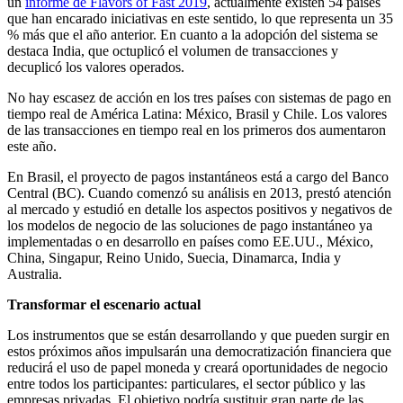
un
informe de Flavors of Fast 2019
, actualmente existen 54 países
que han encarado iniciativas en este sentido, lo que representa un 35
% más que el año anterior. En cuanto a la adopción del sistema se
destaca India, que octuplicó el volumen de transacciones y
decuplicó los valores operados.
No hay escasez de acción en los tres países con sistemas de pago en
tiempo real de América Latina: México, Brasil y Chile. Los valores
de las transacciones en tiempo real en los primeros dos aumentaron
este año.
En Brasil, el proyecto de pagos instantáneos está a cargo del Banco
Central (BC). Cuando comenzó su análisis en 2013, prestó atención
al mercado y estudió en detalle los aspectos positivos y negativos de
los modelos de negocio de las soluciones de pago instantáneo ya
implementadas o en desarrollo en países como EE.UU., México,
China, Singapur, Reino Unido, Suecia, Dinamarca, India y
Australia.
Transformar el escenario actual
Los instrumentos que se están desarrollando y que pueden surgir en
estos próximos años impulsarán una democratización financiera que
reducirá el uso de papel moneda y creará oportunidades de negocio
entre todos los participantes: particulares, el sector público y las
empresas privadas. El objetivo podría sustituir gran parte de las