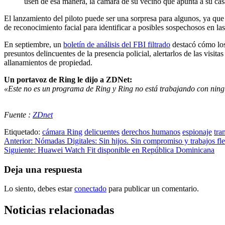
usen de esa manera, la cámara de su vecino que apunta a su casa
El lanzamiento del piloto puede ser una sorpresa para algunos, ya que
de reconocimiento facial para identificar a posibles sospechosos en las
En septiembre, un
boletín de análisis del FBI filtrado
destacó cómo los 
presuntos delincuentes de la presencia policial, alertarlos de las visit
allanamientos de propiedad.
Un portavoz de Ring le dijo a ZDNet:
«Este no es un programa de Ring y Ring no está trabajando con ning
Fuente :
ZDnet
Etiquetado:
cámara Ring
delicuentes
derechos humanos
espionaje
tra
Navegación
Anterior:
Nómadas Digitales: Sin hijos. Sin compromiso y trabajos fle
Siguiente:
Huawei Watch Fit disponible en República Dominicana
de
entradas
Deja una respuesta
Lo siento, debes estar
conectado
para publicar un comentario.
Noticias relacionadas