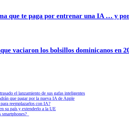
 que te paga por entrenar una IA … y por
 que vaciaron los bolsillos dominicanos en 
asado el lanzamiento de sus gafas inteligentes
endrán que pagar por la nueva IA de Apple
 para reemplazarlos con IA?
 en su país y extenderlo a la UE
los smartphones?