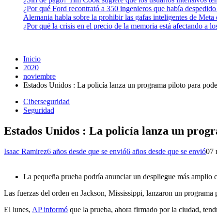
¿Por qué Ford recontrató a 350 ingenieros que había despedido
Alemania habla sobre la prohibir las gafas inteligentes de Meta
¿Por qué la crisis en el precio de la memoria está afectando a 
Inicio
2020
noviembre
Estados Unidos : La policía lanza un programa piloto para pode
Ciberseguridad
Seguridad
Estados Unidos : La policía lanza un progr
Isaac Ramirez
6 años desde que se envió
6 años desde que se envió
0
7 
La pequeña prueba podría anunciar un despliegue más amplio con
Las fuerzas del orden en Jackson, Mississippi, lanzaron un programa pi
El lunes,
AP informó
que la prueba, ahora firmado por la ciudad, tend