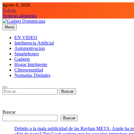
Saltar
agosto 6, 2026
al
Boletín
contenido
Noticias aleatorias
Menú
Gadget Dominicana
Gadgets y Tecnología de consumo
EN VIDEO
Inteligencia Artificial
Automotivacion
Smartphones
Gadgets
Hogar Inteligente
Ciberseguridad
Nomadas Digitales
Buscar:
Buscar
Buscar
Debido a la mala publicidad de las Rayban META, Apple ha retr
¿Siri de pago? Tim Cook sugiere que los usuarios intensivos t