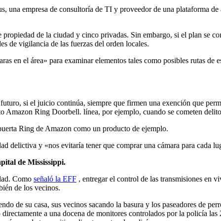
us, una empresa de consultoría de TI y proveedor de una plataforma de 
 propiedad de la ciudad y cinco privadas. Sin embargo, si el plan se cons
s de vigilancia de las fuerzas del orden locales.
aras en el área» para examinar elementos tales como posibles rutas de 
futuro, si el juicio continúa, siempre que firmen una exención que permi
to Amazon Ring Doorbell. línea, por ejemplo, cuando se cometen delito
 puerta Ring de Amazon como un producto de ejemplo.
dad delictiva y «nos evitaría tener que comprar una cámara para cada lu
ital de Mississippi.
cidad. Como
señaló la EFF
, entregar el control de las transmisiones en v
bién de los vecinos.
ndo de su casa, sus vecinos sacando la basura y los paseadores de perros
directamente a una docena de monitores controlados por la policía las 2