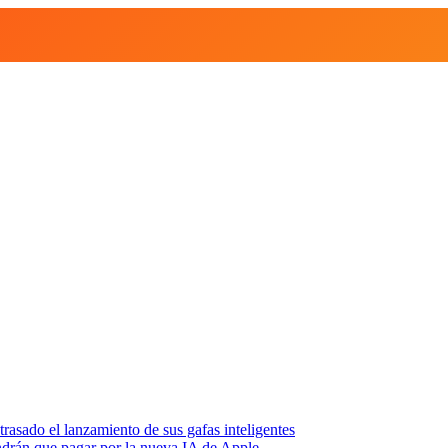
asado el lanzamiento de sus gafas inteligentes
endrán que pagar por la nueva IA de Apple