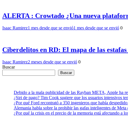
ALERTA : Crowtado ¿Una nueva plataforma
Isaac Ramirez
1 mes desde que se envió
1 mes desde que se envió
0
Ciberdelitos en RD: El mapa de las estafas
Isaac Ramirez
2 meses desde que se envió
0
Buscar
Buscar
Debido a la mala publicidad de las Rayban META, Apple ha retr
¿Siri de pago? Tim Cook sugiere que los usuarios intensivos t
¿Por qué Ford recontrató a 350 ingenieros que había despedido
Alemania habla sobre la prohibir las gafas inteligentes de Meta
¿Por qué la crisis en el precio de la memoria está afectando a 