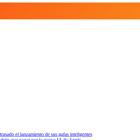
asado el lanzamiento de sus gafas inteligentes
endrán que pagar por la nueva IA de Apple