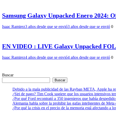
Samsung Galaxy Unpacked Enero 2024: Of
Isaac Ramirez
3 años desde que se envió
3 años desde que se envió
0
EN VIDEO : LIVE Galaxy Unpacked FO
Isaac Ramirez
4 años desde que se envió
4 años desde que se envió
0
Buscar
Buscar
Debido a la mala publicidad de las Rayban META, Apple ha retr
¿Siri de pago? Tim Cook sugiere que los usuarios intensivos t
¿Por qué Ford recontrató a 350 ingenieros que había despedido
Alemania habla sobre la prohibir las gafas inteligentes de Meta
¿Por qué la crisis en el precio de la memoria está afectando a 