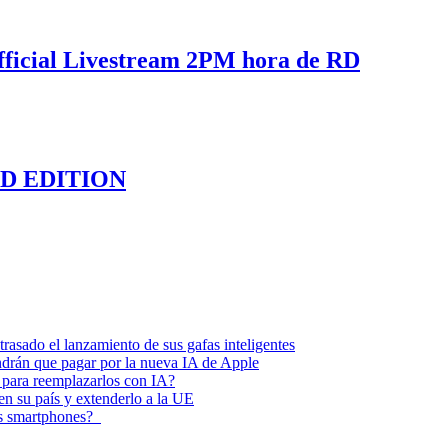
ficial Livestream 2PM hora de RD
LD EDITION
asado el lanzamiento de sus gafas inteligentes
endrán que pagar por la nueva IA de Apple
 para reemplazarlos con IA?
 en su país y extenderlo a la UE
los smartphones?