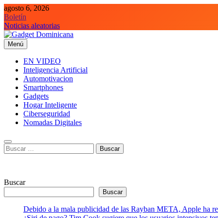
Saltar
agosto 6, 2026
al
Boletín
contenido
Noticias aleatorias
Menú
Gadget Dominicana
Gadgets y Tecnología de consumo
EN VIDEO
Inteligencia Artificial
Automotivacion
Smartphones
Gadgets
Hogar Inteligente
Ciberseguridad
Nomadas Digitales
Buscar:
Buscar
Buscar
Debido a la mala publicidad de las Rayban META, Apple ha retr
¿Siri de pago? Tim Cook sugiere que los usuarios intensivos t