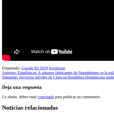
Etiquetado:
Google IO 2019
livestream
Navegación
Anterior:
Estadísticas: A algunos fabricantes de Smartphones se la es
Siguiente:
Servicios móviles de Claro en República Dominicana será
de
entradas
Deja una respuesta
Lo siento, debes estar
conectado
para publicar un comentario.
Noticias relacionadas