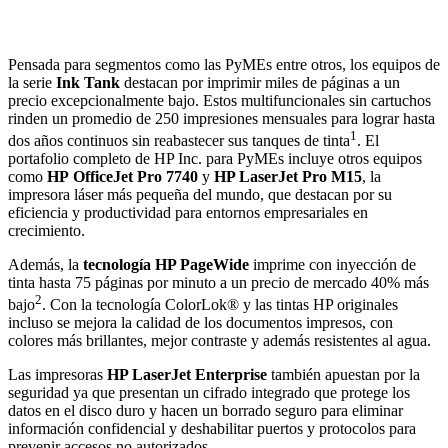
Pensada para segmentos como las PyMEs entre otros, los equipos de
la serie
Ink Tank
destacan por imprimir miles de páginas a un
precio excepcionalmente bajo. Estos multifuncionales sin cartuchos
rinden un promedio de 250 impresiones mensuales para lograr hasta
1
dos años continuos sin reabastecer sus tanques de tinta
. El
portafolio completo de HP Inc. para PyMEs incluye otros equipos
como
HP
OfficeJet Pro 7740
y
HP LaserJet Pro M15
, la
impresora láser más pequeña del mundo, que destacan por su
eficiencia y productividad para entornos empresariales en
crecimiento.
Además, la
tecnología HP PageWide
imprime con inyección de
tinta hasta 75 páginas por minuto a un precio de mercado 40% más
2
bajo
. Con la tecnología ColorLok® y las tintas HP originales
incluso se mejora la calidad de los documentos impresos, con
colores más brillantes, mejor contraste y además resistentes al agua.
Las impresoras
HP LaserJet Enterprise
también apuestan por la
seguridad ya que presentan un cifrado integrado que protege los
datos en el disco duro y hacen un borrado seguro para eliminar
información confidencial y deshabilitar puertos y protocolos para
prevenir accesos no autorizados.