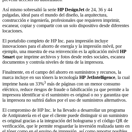
Así mismo sobresalió la serie
HP DesignJet
de 24, 36 y 44
pulgadas, ideal para el mundo del diseño, la arquitectura,
construcción e ingeniería, profesionales que requieren imprimir,
escanear, copiar y compartir con un solo dispositivo desde diferentes
locaciones.
El portafolio completo de HP Inc. para impresión incluye
innovaciones para el ahorro de energía y la impresión móvil, por
ejemplo, una muestra de esa reinvención es la aplicación móvil
HP
Smart
que imprime archivos y fotos desde redes sociales, escanea
documentos y controla niveles de tinta de la impresora.
Finalmente, en el campo del ahorro en suministros y recursos, la
marca incluye en sus tóners la tecnología
HP JetIntelligence
, la cual
3
imprime hasta un 33%
más de páginas con un menor consumo
eléctrico, reduce riesgos de fraude o falsificación ya que permite a la
impresora identificar si el suministro es original o no y garantiza que
la impresora no sufrirá daños por el uso de suministros alternativos.
El compromiso de HP Inc. le ha llevado a desarrollar un programa
de Antipiratería en el que el cliente puede distinguir si un suministro
es original gracias a la integración del holograma y el código QR de
verificación, que le permite resguardar la inversión realizada tanto en
el tóner como en el equipo de impresión, así como reportar posibles