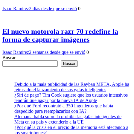
Isaac Ramirez
2 días desde que se envió
0
El nuevo motorola razr 70 redefine la
forma de capturar imágenes
Isaac Ramirez
2 semanas desde que se envió
0
Buscar
Buscar
Debido a la mala publicidad de las Rayban META, Apple ha
retrasado el lanzamiento de sus gafas inteligentes
¿Siri de pago? Tim Cook sugiere que los usuarios intensivos
tendrán que pagar por la nueva IA de Apple
¿Por qué Ford recontrató a 350 ingenieros que había
despedido para reemplazarlos con IA?
Alemania habla sobre la prohibir las gafas inteligentes de
Meta en su país y extenderlo a la UE
¿Por qué la crisis en el precio de la memoria está afectando a
los smartphones?