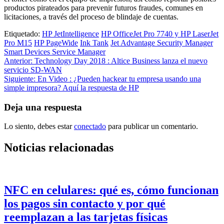
productos pirateados para prevenir futuros fraudes, comunes en
licitaciones, a través del proceso de blindaje de cuentas.
Etiquetado:
HP JetIntelligence
HP OfficeJet Pro 7740 y HP LaserJet
Pro M15
HP PageWide
Ink Tank
Jet Advantage Security Manager
Smart Devices Service Manager
Navegación
Anterior:
Technology Day 2018 : Altice Business lanza el nuevo
servicio SD-WAN
de
Siguiente:
En Video : ¿Pueden hackear tu empresa usando una
entradas
simple impresora? Aquí la respuesta de HP
Deja una respuesta
Lo siento, debes estar
conectado
para publicar un comentario.
Noticias relacionadas
NFC en celulares: qué es, cómo funcionan
los pagos sin contacto y por qué
reemplazan a las tarjetas físicas