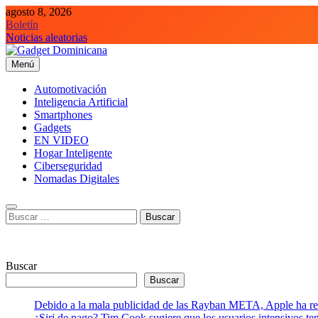
Saltar
agosto 8, 2026
al
Boletín
contenido
Noticias aleatorias
Menú
Gadget Dominicana
Gadgets, Autos y Tecnología de consumo
Automotivación
Inteligencia Artificial
Smartphones
Gadgets
EN VIDEO
Hogar Inteligente
Ciberseguridad
Nomadas Digitales
Buscar:
Buscar
Buscar
Debido a la mala publicidad de las Rayban META, Apple ha retr
¿Siri de pago? Tim Cook sugiere que los usuarios intensivos t