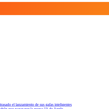
asado el lanzamiento de sus gafas inteligentes
endrán que pagar por la nueva IA de Apple