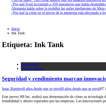
¿Por qué Ford recontrató a 350 ingenieros que había despedido
Alemania habla sobre la prohibir las gafas inteligentes de Meta
¿Por qué la crisis en el precio de la memoria está afectando a 
Inicio
Ink Tank
Etiqueta:
Ink Tank
lanzamiento
Nota de Prensa
Seguridad y rendimiento marcan innovaci
Isaac Ramirez
8 años desde que se envió
8 años desde que se envió
0
7 
Este jueves HP Inc. realizó una demostración de cómo su tecnología de
rentabilidad y ahorro esperados por las empresas. Las innovaciones 