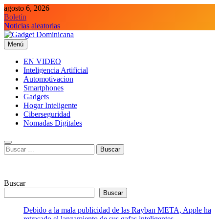
Saltar
agosto 6, 2026
al
Boletín
contenido
Noticias aleatorias
Menú
Gadget Dominicana
Gadgets y Tecnología de consumo
EN VIDEO
Inteligencia Artificial
Automotivacion
Smartphones
Gadgets
Hogar Inteligente
Ciberseguridad
Nomadas Digitales
Buscar:
Buscar
Buscar
Debido a la mala publicidad de las Rayban META, Apple ha
retrasado el lanzamiento de sus gafas inteligentes