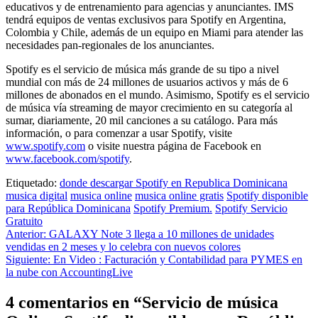
educativos y de entrenamiento para agencias y anunciantes. IMS
tendrá equipos de ventas exclusivos para Spotify en Argentina,
Colombia y Chile, además de un equipo en Miami para atender las
necesidades pan-regionales de los anunciantes.
Spotify es el servicio de música más grande de su tipo a nivel
mundial con más de 24 millones de usuarios activos y más de 6
millones de abonados en el mundo. Asimismo, Spotify es el servicio
de música vía streaming de mayor crecimiento en su categoría al
sumar, diariamente, 20 mil canciones a su catálogo. Para más
información, o para comenzar a usar Spotify, visite
www.spotify.com
o visite nuestra página de Facebook en
www.facebook.com/spotify
.
Etiquetado:
donde descargar Spotify en Republica Dominicana
musica digital
musica online
musica online gratis
Spotify disponible
para República Dominicana
Spotify Premium.
Spotify Servicio
Gratuito
Navegación
Anterior:
GALAXY Note 3 llega a 10 millones de unidades
vendidas en 2 meses y lo celebra con nuevos colores
de
Siguiente:
En Video : Facturación y Contabilidad para PYMES en
entradas
la nube con AccountingLive
4 comentarios en “
Servicio de música