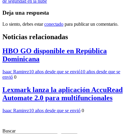
entradas
de seguridad en la nube
Deja una respuesta
Lo siento, debes estar
conectado
para publicar un comentario.
Noticias relacionadas
HBO GO disponible en República
Dominicana
Isaac Ramirez
10 años desde que se envió
10 años desde que se
envió
0
Lexmark lanza la aplicación AccuRead
Automate 2.0 para multifuncionales
Isaac Ramirez
10 años desde que se envió
0
Buscar