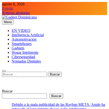
Saltar
agosto 6, 2026
al
Boletín
contenido
Noticias aleatorias
Menú
Gadget Dominicana
Gadgets y Tecnología de consumo
EN VIDEO
Inteligencia Artificial
Automotivacion
Smartphones
Gadgets
Hogar Inteligente
Ciberseguridad
Nomadas Digitales
Buscar:
Buscar
Buscar
Debido a la mala publicidad de las Rayban META, Apple ha
retrasado el lanzamiento de sus gafas inteligentes