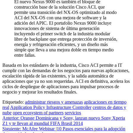
El nuevo Nexus 9000 es también el bloque de
construcción base de la solución Cisco ACI, que
permite una transición del NX-OS optimizado al modo
ACI del NX-OS con una mejora de software y la
adición del APIC. El portafolio Nexus 9000 incluye
innovaciones de sistema de última generación
incluyendo el primer switch de la industria modular
libre de backplane que entrega protección de inversión,
energía y refrigeración eficientes, y un diseño más
simple que lleva a una mejora doble en tiempo medio
entre fallas.
Basada en los estándares de la industria, Cisco ACI permite a IT
cumplir con las demandas de los negocios para nuevas aplicaciones,
escalación rápida de las existentes, y la salida automática de
aplicaciones que ya no son requeridas. ACI en definitiva, acelera los
ciclos de despliegue de aplicaciones para impulsar procesos de
negocio y mejorar los resultados finales.
Etiquetado:
administrar riesgos y amenazas
aplicaciones en tiempo
real
Application Policy Infrastructure Controller
centros de datos y
nube
open ecosystem of partners
servicios
Navegación
Anterior:
Orange Dominicana y Sony, lanzan nuevo Sony Xperia
Z1 y te llevan al mundial FIFA Brasil 2014
de
Siguiente:
McAfee Webinar |10 Pasos esenciales para la adopción