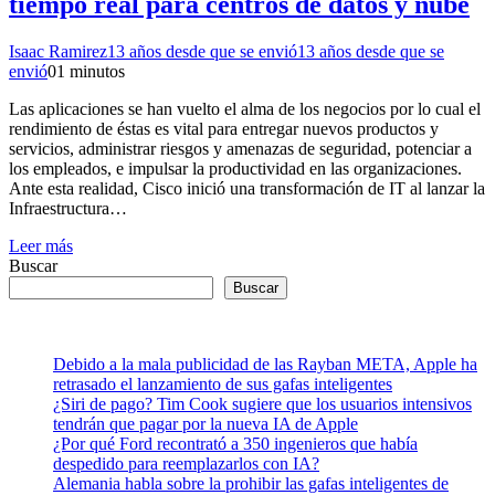
tiempo real para centros de datos y nube
Isaac Ramirez
13 años desde que se envió
13 años desde que se
envió
0
1 minutos
Las aplicaciones se han vuelto el alma de los negocios por lo cual el
rendimiento de éstas es vital para entregar nuevos productos y
servicios, administrar riesgos y amenazas de seguridad, potenciar a
los empleados, e impulsar la productividad en las organizaciones.
Ante esta realidad, Cisco inició una transformación de IT al lanzar la
Infraestructura…
Leer más
Buscar
Buscar
Debido a la mala publicidad de las Rayban META, Apple ha
retrasado el lanzamiento de sus gafas inteligentes
¿Siri de pago? Tim Cook sugiere que los usuarios intensivos
tendrán que pagar por la nueva IA de Apple
¿Por qué Ford recontrató a 350 ingenieros que había
despedido para reemplazarlos con IA?
Alemania habla sobre la prohibir las gafas inteligentes de