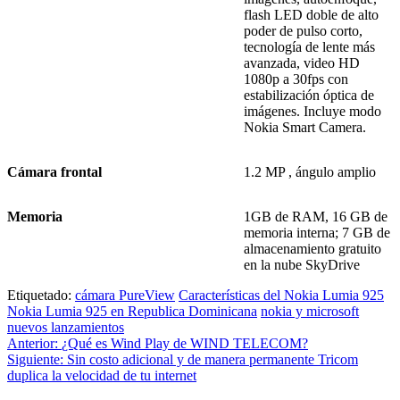
flash LED doble de alto
poder de pulso corto,
tecnología de lente más
avanzada, video HD
1080p a 30fps con
estabilización óptica de
imágenes. Incluye modo
Nokia Smart Camera.
Cámara frontal
1.2 MP , ángulo amplio
Memoria
1GB de RAM, 16 GB de
memoria interna; 7 GB de
almacenamiento gratuito
en la nube SkyDrive
Etiquetado:
cámara PureView
Características del Nokia Lumia 925
Nokia Lumia 925 en Republica Dominicana
nokia y microsoft
nuevos lanzamientos
Navegación
Anterior:
¿Qué es Wind Play de WIND TELECOM?
Siguiente:
Sin costo adicional y de manera permanente Tricom
de
duplica la velocidad de tu internet
entradas