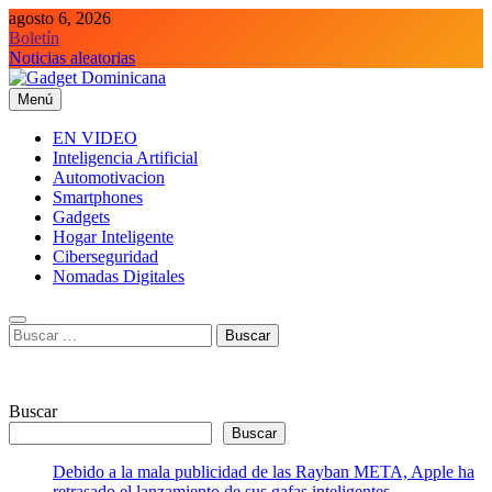
Saltar
agosto 6, 2026
al
Boletín
contenido
Noticias aleatorias
Menú
Gadget Dominicana
Gadgets y Tecnología de consumo
EN VIDEO
Inteligencia Artificial
Automotivacion
Smartphones
Gadgets
Hogar Inteligente
Ciberseguridad
Nomadas Digitales
Buscar:
Buscar
Buscar
Debido a la mala publicidad de las Rayban META, Apple ha
retrasado el lanzamiento de sus gafas inteligentes