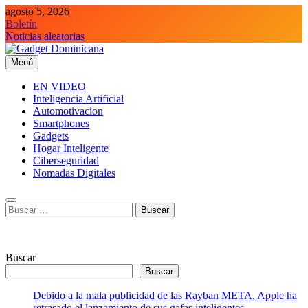
Saltar
agosto 5, 2026
al
Boletín
contenido
Noticias aleatorias
Menú
Gadget Dominicana
Gadgets y Tecnología de consumo
EN VIDEO
Inteligencia Artificial
Automotivacion
Smartphones
Gadgets
Hogar Inteligente
Ciberseguridad
Nomadas Digitales
Buscar:
Buscar
Buscar
Debido a la mala publicidad de las Rayban META, Apple ha
retrasado el lanzamiento de sus gafas inteligentes