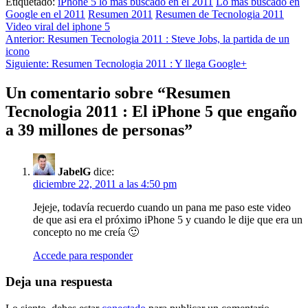
Etiquetado:
iPhone 5 lo mas buscado en el 2011
Lo mas buscado en
Google en el 2011
Resumen 2011
Resumen de Tecnologia 2011
Video viral del iphone 5
Navegación
Anterior:
Resumen Tecnologia 2011 : Steve Jobs, la partida de un
icono
de
Siguiente:
Resumen Tecnologia 2011 : Y llega Google+
entradas
Un comentario sobre “
Resumen
Tecnologia 2011 : El iPhone 5 que engaño
a 39 millones de personas
”
JabelG
dice:
diciembre 22, 2011 a las 4:50 pm
Jejeje, todavía recuerdo cuando un pana me paso este video
de que asi era el próximo iPhone 5 y cuando le dije que era un
concepto no me creía 🙂
Accede para responder
Deja una respuesta