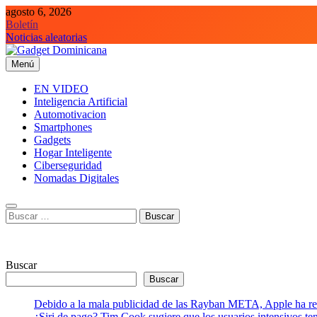
Saltar
agosto 6, 2026
al
Boletín
contenido
Noticias aleatorias
Menú
Gadget Dominicana
Gadgets y Tecnología de consumo
EN VIDEO
Inteligencia Artificial
Automotivacion
Smartphones
Gadgets
Hogar Inteligente
Ciberseguridad
Nomadas Digitales
Buscar:
Buscar
Buscar
Debido a la mala publicidad de las Rayban META, Apple ha retr
¿Siri de pago? Tim Cook sugiere que los usuarios intensivos t