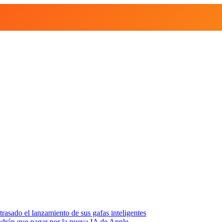
asado el lanzamiento de sus gafas inteligentes
endrán que pagar por la nueva IA de Apple