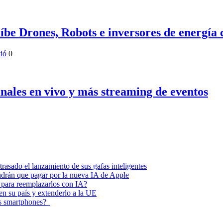
be Drones, Robots e inversores de energía 
ió
0
anales en vivo y más streaming de eventos
asado el lanzamiento de sus gafas inteligentes
endrán que pagar por la nueva IA de Apple
 para reemplazarlos con IA?
 en su país y extenderlo a la UE
los smartphones?