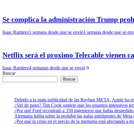
Se complica la administración Trump prohí
Isaac Ramirez
1 semana desde que se envió
1 semana desde que se env
Netflix será el proximo Telecable vienen c
Isaac Ramirez
4 semanas desde que se envió
0
Buscar
Buscar
Debido a la mala publicidad de las Rayban META, Apple ha retr
¿Siri de pago? Tim Cook sugiere que los usuarios intensivos t
¿Por qué Ford recontrató a 350 ingenieros que había despedido
Alemania habla sobre la prohibir las gafas inteligentes de Meta
¿Por qué la crisis en el precio de la memoria está afectando a 