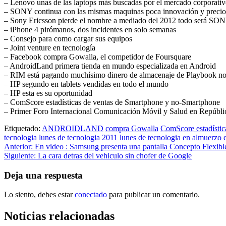
– Lenovo unas de las laptops más buscadas por el mercado corporati
– SONY continua con las mismas maquinas poca innovación y precios
– Sony Ericsson pierde el nombre a mediado del 2012 todo será SO
– iPhone 4 pirómanos, dos incidentes en solo semanas
– Consejo para como cargar sus equipos
– Joint venture en tecnología
– Facebook compra Gowalla, el competidor de Foursquare
– AndroidLand primera tienda en mundo especializada en Android
– RIM está pagando muchísimo dinero de almacenaje de Playbook no
– HP segundo en tablets vendidas en todo el mundo
– HP esta es su oportunidad
– ComScore estadísticas de ventas de Smartphone y no-Smartphone
– Primer Foro Internacional Comunicación Móvil y Salud en Repúbl
Etiquetado:
ANDROIDLAND
compra Gowalla
ComScore estadístic
tecnologia
lunes de tecnologia 2011
lunes de tecnologia en almuerzo
Navegación
Anterior:
En video : Samsung presenta una pantalla Concepto Flex
Siguiente:
La cara detras del vehiculo sin chofer de Google
de
entradas
Deja una respuesta
Lo siento, debes estar
conectado
para publicar un comentario.
Noticias relacionadas