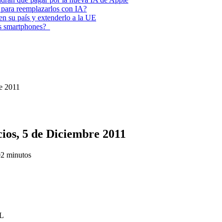
 para reemplazarlos con IA?
 en su país y extenderlo a la UE
los smartphones?
e 2011
ios, 5 de Diciembre 2011
0
2 minutos
LL