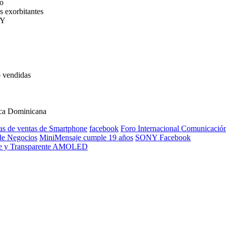
vo
 exorbitantes
NY
 vendidas
ica Dominicana
as de ventas de Smartphone
facebook
Foro Internacional Comunicació
 de Negocios
MiniMensaje cumple 19 años
SONY Facebook
ible y Transparente AMOLED