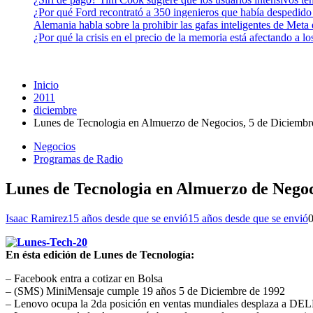
¿Por qué Ford recontrató a 350 ingenieros que había despedido
Alemania habla sobre la prohibir las gafas inteligentes de Meta
¿Por qué la crisis en el precio de la memoria está afectando a 
Inicio
2011
diciembre
Lunes de Tecnologia en Almuerzo de Negocios, 5 de Diciembr
Negocios
Programas de Radio
Lunes de Tecnologia en Almuerzo de Negoc
Isaac Ramirez
15 años desde que se envió
15 años desde que se envió
En ésta edición de Lunes de Tecnología:
– Facebook entra a cotizar en Bolsa
– (SMS) MiniMensaje cumple 19 años 5 de Diciembre de 1992
– Lenovo ocupa la 2da posición en ventas mundiales desplaza a DE