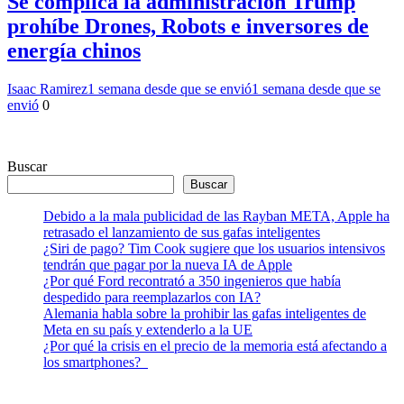
Se complica la administración Trump
prohíbe Drones, Robots e inversores de
energía chinos
Isaac Ramirez
1 semana desde que se envió
1 semana desde que se
envió
0
Buscar
Buscar
Debido a la mala publicidad de las Rayban META, Apple ha
retrasado el lanzamiento de sus gafas inteligentes
¿Siri de pago? Tim Cook sugiere que los usuarios intensivos
tendrán que pagar por la nueva IA de Apple
¿Por qué Ford recontrató a 350 ingenieros que había
despedido para reemplazarlos con IA?
Alemania habla sobre la prohibir las gafas inteligentes de
Meta en su país y extenderlo a la UE
¿Por qué la crisis en el precio de la memoria está afectando a
los smartphones?