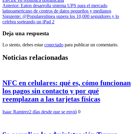
Electric en republica dominicana
Navegación
Anterior:
Eaton desarrolla sistema UPS para el mercado
latinoamericano de centros de datos pequeños y medianos
de
Siguiente:
@Popularenlinea supera los 10,000 seguidores y lo
entradas
celebra sorteando un iPad 2
Deja una respuesta
Lo siento, debes estar
conectado
para publicar un comentario.
Noticias relacionadas
NFC en celulares: qué es, cómo funcionan
los pagos sin contacto y por qué
reemplazan a las tarjetas físicas
Isaac Ramirez
2 días desde que se envió
0