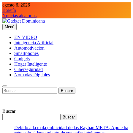
Saltar
agosto 6, 2026
al
Boletín
contenido
Noticias aleatorias
Menú
Gadget Dominicana
Gadgets y Tecnología de consumo
EN VIDEO
Inteligencia Artificial
Automotivacion
Smartphones
Gadgets
Hogar Inteligente
Ciberseguridad
Nomadas Digitales
Buscar:
Buscar
Buscar
Debido a la mala publicidad de las Rayban META, Apple ha
retrasado el lanzamiento de sus gafas inteligentes