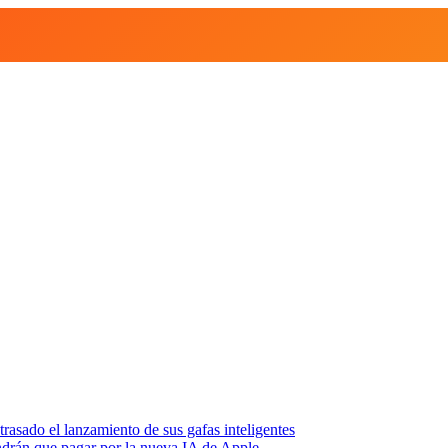
asado el lanzamiento de sus gafas inteligentes
endrán que pagar por la nueva IA de Apple