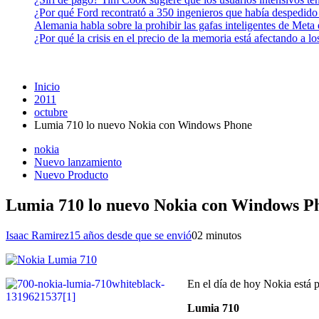
¿Por qué Ford recontrató a 350 ingenieros que había despedido
Alemania habla sobre la prohibir las gafas inteligentes de Meta
¿Por qué la crisis en el precio de la memoria está afectando a 
Inicio
2011
octubre
Lumia 710 lo nuevo Nokia con Windows Phone
nokia
Nuevo lanzamiento
Nuevo Producto
Lumia 710 lo nuevo Nokia con Windows P
Isaac Ramirez
15 años desde que se envió
0
2 minutos
En el día de hoy Nokia está
Lumia 710