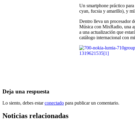
Un smartphone práctico para 
cyan, fucsia y amarillo), y m
Dentro lleva un procesador d
Música con MixRadio, una apli
a una actualización que estar
catálogo internacional con mi
Navegación
de
entradas
Deja una respuesta
Lo siento, debes estar
conectado
para publicar un comentario.
Noticias relacionadas