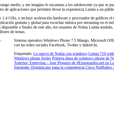
rango medio, y me imagino le encantara a los adolescente ya que se pue
iles de aplicaciones que permiten llevar la experiencia Lumia a un públ
e 1,4 GHz, e incluye aceleración hardware y procesador de gráficos e
cación gratuita y global para escuchar música por streaming en el móvi
á disponible a finales de este año, los usuarios de Nokia Lumia tendrán,
llones de temas.
Sistema operativo Windows Phone 7.5 Mango, Microsoft Office 
con las redes sociales Facebook, Twitter y linked-In.
Etiquetado:
Lo nuevo de Nokia con windows
Lumia 710 wit
Windows phone Series
Primera linea de windows phone de N
Anterior:
Entrevista – Jose Peguero de #Ensegundos.net en L
Siguiente:
Dominicano gana la competencia Cisco NetRiders 2