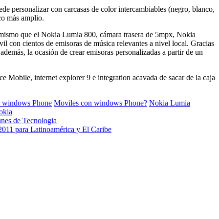
de personalizar con carcasas de color intercambiables (negro, blanco,
ico más amplio.
l mismo que el Nokia Lumia 800, cámara trasera de 5mpx, Nokia
l con cientos de emisoras de música relevantes a nivel local. Gracias
 además, la ocasión de crear emisoras personalizadas a partir de un
Mobile, internet explorer 9 e integration acavada de sacar de la caja
h windows Phone
Moviles con windows Phone?
Nokia Lumia
okia
unes de Tecnologia
011 para Latinoamérica y El Caribe