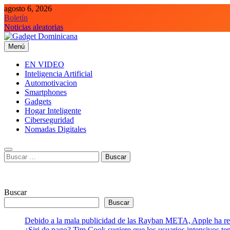
Saltar
agosto 6, 2026
al
Boletín
contenido
Noticias aleatorias
Menú
Gadget Dominicana
Gadgets y Tecnología de consumo
EN VIDEO
Inteligencia Artificial
Automotivacion
Smartphones
Gadgets
Hogar Inteligente
Ciberseguridad
Nomadas Digitales
Buscar:
Buscar
Buscar
Debido a la mala publicidad de las Rayban META, Apple ha retr
¿Siri de pago? Tim Cook sugiere que los usuarios intensivos t