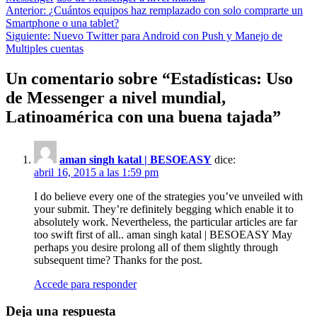
Navegación
Anterior:
¿Cuántos equipos haz remplazado con solo comprarte un
Smartphone o una tablet?
de
Siguiente:
Nuevo Twitter para Android con Push y Manejo de
entradas
Multiples cuentas
Un comentario sobre “
Estadísticas: Uso
de Messenger a nivel mundial,
Latinoamérica con una buena tajada
”
aman singh katal | BESOEASY
dice:
abril 16, 2015 a las 1:59 pm
I do believe every one of the strategies you’ve unveiled with
your submit. They’re definitely begging which enable it to
absolutely work. Nevertheless, the particular articles are far
too swift first of all.. aman singh katal | BESOEASY May
perhaps you desire prolong all of them slightly through
subsequent time? Thanks for the post.
Accede para responder
Deja una respuesta