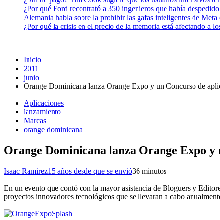
¿Por qué Ford recontrató a 350 ingenieros que había despedido
Alemania habla sobre la prohibir las gafas inteligentes de Meta
¿Por qué la crisis en el precio de la memoria está afectando a 
Inicio
2011
junio
Orange Dominicana lanza Orange Expo y un Concurso de apli
Aplicaciones
lanzamiento
Marcas
orange dominicana
Orange Dominicana lanza Orange Expo y 
Isaac Ramirez
15 años desde que se envió
3
6 minutos
En un evento que contó con la mayor asistencia de Bloguers y Editor
proyectos innovadores tecnológicos que se llevaran a cabo anualmente