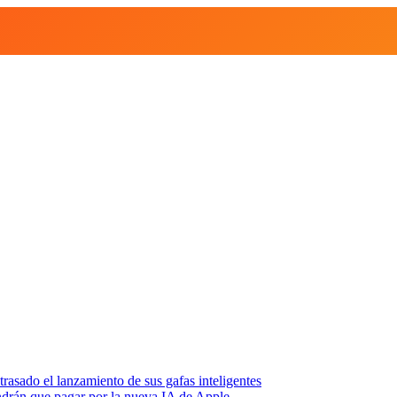
asado el lanzamiento de sus gafas inteligentes
endrán que pagar por la nueva IA de Apple