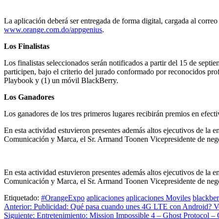
La aplicación deberá ser entregada de forma digital, cargada al corre
www.orange.com.do/appgenius
.
Los Finalistas
Los finalistas seleccionados serán notificados a partir del 15 de sept
participen, bajo el criterio del jurado conformado por reconocidos pr
Playbook y (1) un móvil BlackBerry.
Los Ganadores
Los ganadores de los tres primeros lugares recibirán premios en efec
En esta actividad estuvieron presentes además altos ejecutivos de la
Comunicación y Marca, el Sr. Armand Toonen Vicepresidente de negoc
En esta actividad estuvieron presentes además altos ejecutivos de la
Comunicación y Marca, el Sr. Armand Toonen Vicepresidente de negoc
Etiquetado:
#OrangeExpo
aplicaciones
aplicaciones Moviles
blackber
Navegación
Anterior:
Publicidad: Qué pasa cuando unes 4G LTE con Android? V
Siguiente:
Entretenimiento: Mission Impossible 4 – Ghost Protocol – O