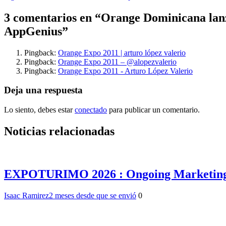
de
entradas
3 comentarios en “
Orange Dominicana lanz
AppGenius
”
Pingback:
Orange Expo 2011 | arturo lópez valerio
Pingback:
Orange Expo 2011 – @alopezvalerio
Pingback:
Orange Expo 2011 - Arturo López Valerio
Deja una respuesta
Lo siento, debes estar
conectado
para publicar un comentario.
Noticias relacionadas
EXPOTURIMO 2026 : Ongoing Marketing pres
Isaac Ramirez
2 meses desde que se envió
0