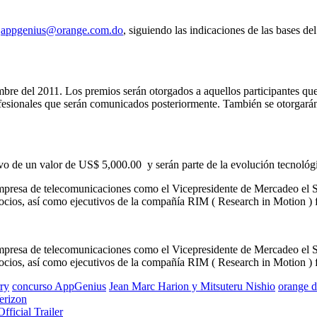
o
appgenius@orange.com.do
, siguiendo las indicaciones de las bases 
iembre del 2011. Los premios serán otorgados a aquellos participantes q
ofesionales que serán comunicados posteriormente. También se otorgarán 
tivo de un valor de US$ 5,000.00 y serán parte de la evolución tecnoló
 empresa de telecomunicaciones como el Vicepresidente de Mercadeo el 
ios, así como ejecutivos de la compañía RIM ( Research in Motion ) f
 empresa de telecomunicaciones como el Vicepresidente de Mercadeo el 
ios, así como ejecutivos de la compañía RIM ( Research in Motion ) f
ry
concurso AppGenius
Jean Marc Harion y Mitsuteru Nishio
orange 
erizon
fficial Trailer