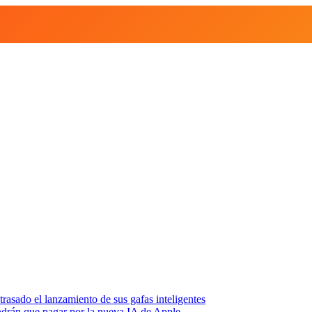
asado el lanzamiento de sus gafas inteligentes
endrán que pagar por la nueva IA de Apple