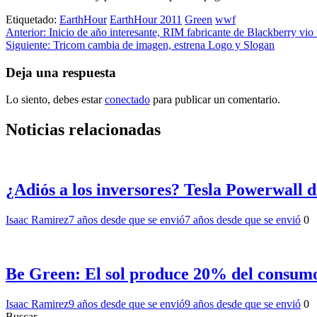
Etiquetado:
EarthHour
EarthHour 2011
Green
wwf
Navegación
Anterior:
Inicio de año interesante, RIM fabricante de Blackberry vi
Siguiente:
Tricom cambia de imagen, estrena Logo y Slogan
de
entradas
Deja una respuesta
Lo siento, debes estar
conectado
para publicar un comentario.
Noticias relacionadas
¿Adiós a los inversores? Tesla Powerwall 
Isaac Ramirez
7 años desde que se envió
7 años desde que se envió
0
Be Green: El sol produce 20% del consum
Isaac Ramirez
9 años desde que se envió
9 años desde que se envió
0
Buscar