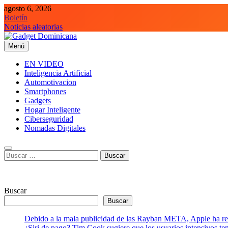
Saltar
agosto 6, 2026
al
Boletín
contenido
Noticias aleatorias
Menú
Gadget Dominicana
Gadgets y Tecnología de consumo
EN VIDEO
Inteligencia Artificial
Automotivacion
Smartphones
Gadgets
Hogar Inteligente
Ciberseguridad
Nomadas Digitales
Buscar:
Buscar
Buscar
Debido a la mala publicidad de las Rayban META, Apple ha retr
¿Siri de pago? Tim Cook sugiere que los usuarios intensivos t