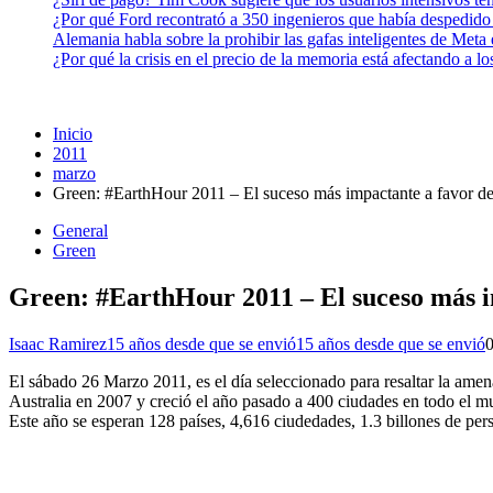
¿Por qué Ford recontrató a 350 ingenieros que había despedido
Alemania habla sobre la prohibir las gafas inteligentes de Meta
¿Por qué la crisis en el precio de la memoria está afectando a 
Inicio
2011
marzo
Green: #EarthHour 2011 – El suceso más impactante a favor de 
General
Green
Green: #EarthHour 2011 – El suceso más im
Isaac Ramirez
15 años desde que se envió
15 años desde que se envió
El sábado 26 Marzo 2011, es el día seleccionado para resaltar la ame
Australia en 2007 y creció el año pasado a 400 ciudades en todo el m
Este año se esperan 128 países, 4,616 ciudedades, 1.3 billones de pers