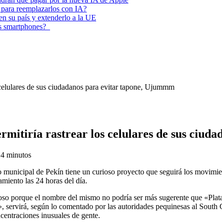
 para reemplazarlos con IA?
 en su país y extenderlo a la UE
los smartphones?
 celulares de sus ciudadanos para evitar tapone, Ujummm
rmitiría rastrear los celulares de sus ciu
1
4 minutos
 municipal de Pekín tiene un curioso proyecto que seguirá los movimiento
amiento las 24 horas del día.
oso porque el nombre del mismo no podría ser más sugerente que «Plat
, servirá, según lo comentado por las autoridades pequinesas al South C
ncentraciones inusuales de gente.