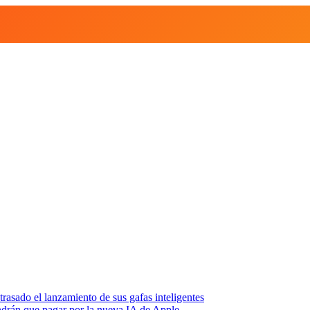
asado el lanzamiento de sus gafas inteligentes
endrán que pagar por la nueva IA de Apple