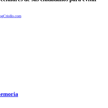
logCriollo.com
 memoria