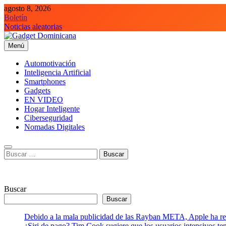
Saltar
agosto 8, 2026
al
Boletín
contenido
Noticias aleatorias
Menú
Gadget Dominicana
Gadgets, Autos y Tecnología de consumo
Automotivación
Inteligencia Artificial
Smartphones
Gadgets
EN VIDEO
Hogar Inteligente
Ciberseguridad
Nomadas Digitales
Buscar:
Buscar
Buscar
Debido a la mala publicidad de las Rayban META, Apple ha retr
¿Siri de pago? Tim Cook sugiere que los usuarios intensivos t