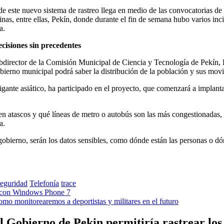
de este nuevo sistema de rastreo llega en medio de las convocatorias de
nas, entre ellas, Pekín, donde durante el fin de semana hubo varios incid
a.
cisiones sin precedentes
bdirector de la Comisión Municipal de Ciencia y Tecnología de Pekín, L
obierno municipal podrá saber la distribución de la población y sus mov
igante asiático, ha participado en el proyecto, que comenzará a implan
enen atascos y qué líneas de metro o autobús son las más congestionadas,
a.
 gobierno, serán los datos sensibles, como dónde están las personas o d
eguridad
Telefonía
trace
ne con Windows Phone 7
mo monitorearemos a deportistas y militares en el futuro
l Gobierno de Pekin permitiría rastrear los 