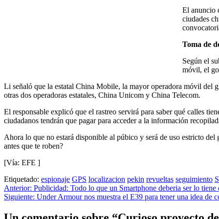
El anuncio 
ciudades chi
convocatori
Toma de de
Según el su
móvil, el g
Li señaló que la estatal China Mobile, la mayor operadora móvil del g
otras dos operadoras estatales, China Unicom y China Telecom.
El responsable explicó que el rastreo servirá para saber qué calles ti
ciudadanos tendrán que pagar para acceder a la información recopilad
Ahora lo que no estará disponible al púbico y será de uso estricto del
antes que te roben?
[Vía: EFE ]
Etiquetado:
espionaje
GPS
localizacion
pekin
revueltas
seguimiento
S
Navegación
Anterior:
Publicidad: Todo lo que un Smartphone deberia ser lo tie
Siguiente:
Under Armour nos muestra el E39 para tener una idea de co
de
entradas
Un comentario sobre “
Curioso proyecto de