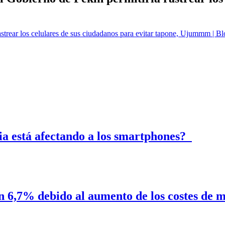
astrear los celulares de sus ciudadanos para evitar tapone, Ujummm | B
ria está afectando a los smartphones?
n 6,7% debido al aumento de los costes de