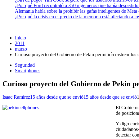
¿Por qué Ford recontrató a 350 ingenieros que había despedido
Alemania habla sobre la prohibir las gafas inteligentes de Meta
¿Por qué la crisis en el precio de la memoria está afectando a 
Inicio
2011
marzo
Curioso proyecto del Gobierno de Pekin permitiría rastrear los
Seguridad
Smartphones
Curioso proyecto del Gobierno de Pekin pe
Isaac Ramirez
15 años desde que se envió
15 años desde que se envió
El Gobierno
de posicion
Y digo curi
ciudadanos»
detectar co