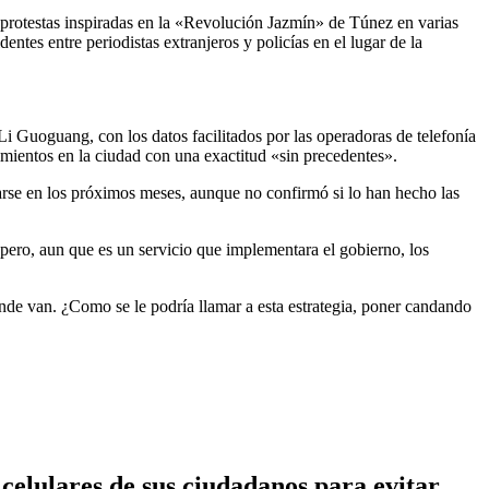
 protestas inspiradas en la «Revolución Jazmín» de Túnez en varias
entes entre periodistas extranjeros y policías en el lugar de la
i Guoguang, con los datos facilitados por las operadoras de telefonía
imientos en la ciudad con una exactitud «sin precedentes».
tarse en los próximos meses, aunque no confirmó si lo han hecho las
 pero, aun que es un servicio que implementara el gobierno, los
ónde van. ¿Como se le podría llamar a esta estrategia, poner candando
celulares de sus ciudadanos para evitar