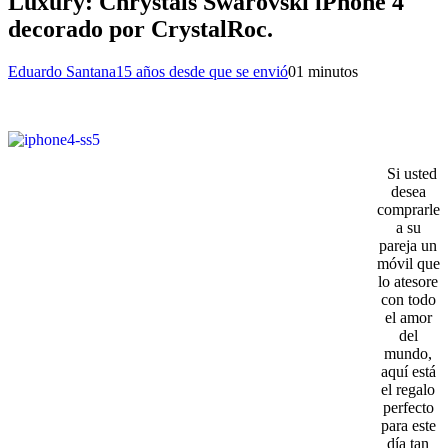
Luxury: Chrystals Swarovski iPhone 4
decorado por CrystalRoc.
Eduardo Santana
15 años desde que se envió
0
1 minutos
Si usted
desea
comprarle
a su
pareja un
móvil que
lo atesore
con todo
el amor
del
mundo,
aquí está
el regalo
perfecto
para este
día tan