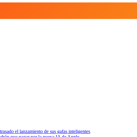
asado el lanzamiento de sus gafas inteligentes
endrán que pagar por la nueva IA de Apple