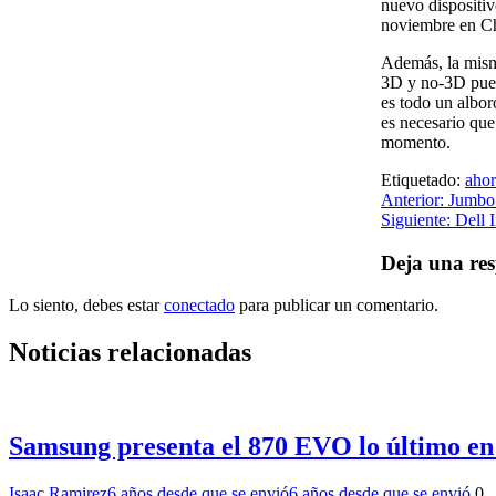
nuevo dispositiv
noviembre en C
Además, la misma
3D y no-3D puede
es todo un albor
es necesario que
momento.
Etiquetado:
ahor
Navegación
Anterior:
Jumbo 
Siguiente:
Dell 
de
entradas
Deja una res
Lo siento, debes estar
conectado
para publicar un comentario.
Noticias relacionadas
Samsung presenta el 870 EVO lo último en
Isaac Ramirez
6 años desde que se envió
6 años desde que se envió
0