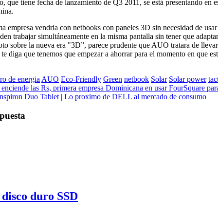
o, que tiene fecha de lanzamiento de Q3 2011, se está presentando en 
hina.
 empresa vendria con netbooks con paneles 3D sin necesidad de usar ga
n trabajar simultáneamente en la misma pantalla sin tener que adaptar
oto sobre la nueva era "3D”, parece prudente que AUO tratara de llevar
 te diga que tenemos que empezar a ahorrar para el momento en que esté
ro de energia
AUO
Eco-Friendly
Green
netbook
Solar
Solar power
tact
enciende las Rs, primera empresa Dominicana en usar FourSquare para b
Inspiron Duo Tablet | Lo proximo de DELL al mercado de consumo
puesta
 disco duro SSD