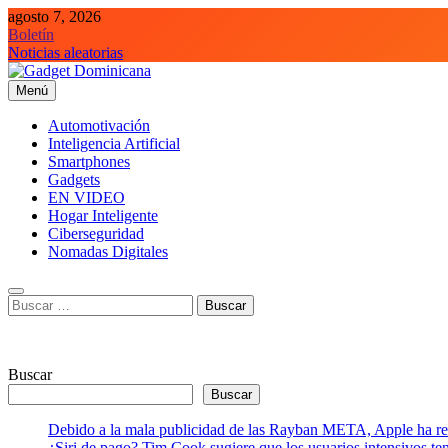
Saltar
agosto 7, 2026
al
Boletín
contenido
Noticias aleatorias
Menú
Gadget Dominicana
Gadgets, Autos y Tecnología de consumo
Automotivación
Inteligencia Artificial
Smartphones
Gadgets
EN VIDEO
Hogar Inteligente
Ciberseguridad
Nomadas Digitales
Buscar:
Buscar
Buscar
Debido a la mala publicidad de las Rayban META, Apple ha retr
¿Siri de pago? Tim Cook sugiere que los usuarios intensivos t