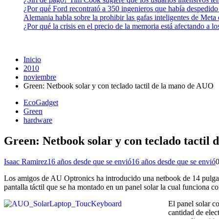
¿Por qué Ford recontrató a 350 ingenieros que había despedido
Alemania habla sobre la prohibir las gafas inteligentes de Meta
¿Por qué la crisis en el precio de la memoria está afectando a 
Inicio
2010
noviembre
Green: Netbook solar y con teclado tactil de la mano de AUO
EcoGadget
Green
hardware
Green: Netbook solar y con teclado tactil
Isaac Ramirez
16 años desde que se envió
16 años desde que se envió
Los amigos de AU Optronics ha introducido una netbook de 14 pulgadas
pantalla táctil que se ha montado en un panel solar la cual funciona
El panel solar co
cantidad de elec