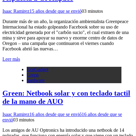
Isaac Ramirez
15 años desde que se envió
0
3 minutos
Durante más de un año, la organización ambientalista Greenpeace
Internacional ha estado golpeando Facebook sobre su uso de
electricidad generada por el "carbón sucio", el cual extraen de una
mina y sirve para apoyar su nuevo y enorme centro de datos de
Oregon – una campaña que continuaron el viernes cuando
Facebook abrió las nuevas…
Leer más
EcoGadget
Green
hardware
Green: Netbook solar y con teclado tactil
de la mano de AUO
Isaac Ramirez
16 años desde que se envió
16 años desde que se
envió
0
3 minutos
Los amigos de AU Optronics ha introducido una netbook de 14
pulgadas, que funciona con energía solar y que viene con un teclado