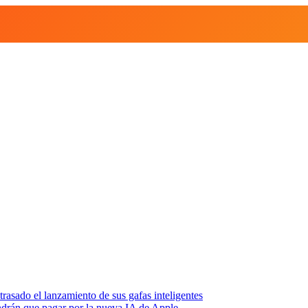
asado el lanzamiento de sus gafas inteligentes
endrán que pagar por la nueva IA de Apple