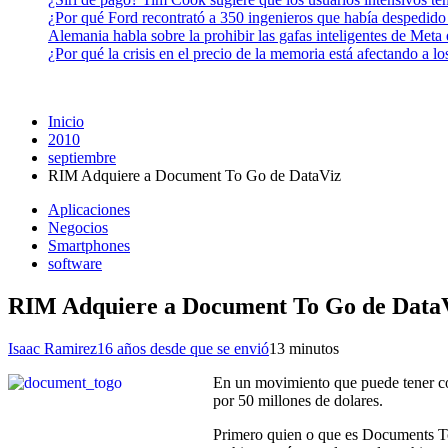
¿Por qué Ford recontrató a 350 ingenieros que había despedido
Alemania habla sobre la prohibir las gafas inteligentes de Meta
¿Por qué la crisis en el precio de la memoria está afectando a 
Inicio
2010
septiembre
RIM Adquiere a Document To Go de DataViz
Aplicaciones
Negocios
Smartphones
software
RIM Adquiere a Document To Go de Data
Isaac Ramirez
16 años desde que se envió
1
3 minutos
En un movimiento que puede tener co
por 50 millones de dolares.
Primero quien o que es Documents To