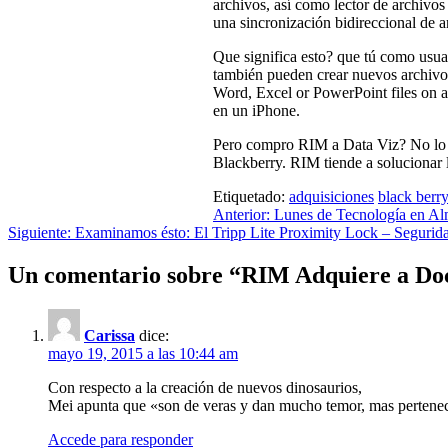
archivos, así como lector de archivos
una sincronización bidireccional de
Que significa esto? que tú como usua
también pueden crear nuevos archivo
Word, Excel or PowerPoint files on a
en un iPhone.
Pero compro RIM a Data Viz? No lo qu
Blackberry. RIM tiende a solucionar l
Etiquetado:
adquisiciones
black berr
Navegación
Anterior:
Lunes de Tecnología en Al
Siguiente:
Examinamos ésto: El Tripp Lite Proximity Lock – Segurida
de
entradas
Un comentario sobre “
RIM Adquiere a Do
Carissa
dice:
mayo 19, 2015 a las 10:44 am
Con respecto a la creación de nuevos dinosaurios,
Mei apunta que «son de veras y dan mucho temor, mas pertenece
Accede para responder