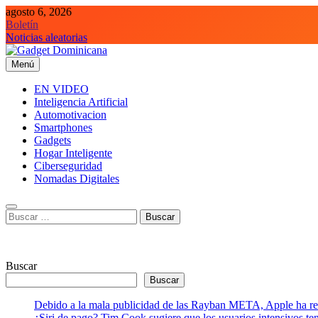
Saltar
agosto 6, 2026
al
Boletín
contenido
Noticias aleatorias
Menú
Gadget Dominicana
Gadgets y Tecnología de consumo
EN VIDEO
Inteligencia Artificial
Automotivacion
Smartphones
Gadgets
Hogar Inteligente
Ciberseguridad
Nomadas Digitales
Buscar:
Buscar
Buscar
Debido a la mala publicidad de las Rayban META, Apple ha retr
¿Siri de pago? Tim Cook sugiere que los usuarios intensivos t