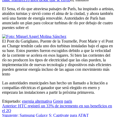
El Sena, el río que atraviesa paisajes de París, ha inspirado a artistas,
atraídos turistas y sirvió como el alma de la ciudad, y ahora también
será una fuente de energía renovable. Autoridades de París han
anunciado un plan para colocar turbinas de río por debajo de cuatro
puentes sobre el
El Pont du Garigliano, Puente de la Tournelle, Pont Marie y el Pont
au Change tendrán cada uno dos turbinas instaladas bajo el agua en
su base. Estos puentes fueron escogidos debido a que la velocidad
de la corriente se acelera en esos lugares. Si bien las corrientes del
río no producen los tipos de electricidad que las olas pueden, la
implementación de nuevas tecnología y dispositivos más eficientes
pueden generar energía incluso de las aguas con movimiento más
lento
Las autoridades municipales han hecho un llamado a licitación a
compañías eléctricas el ganador que será elegido en enero y
empezara las instalaciones a partir la próxima primavera.
Etiquetado:
energia alternativa
Green
paris
Navegación
Anterior:
HTC registró un 33% de incremento en sus beneficios en
el 2Q
de
Siguiente:
Samsung Galaxy S: Captivate para AT&T