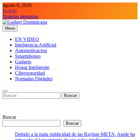
Saltar
agosto 6, 2026
al
Boletín
contenido
Noticias aleatorias
Menú
Gadget Dominicana
Gadgets y Tecnología de consumo
EN VIDEO
Inteligencia Artificial
Automotivacion
Smartphones
Gadgets
Hogar Inteligente
Ciberseguridad
Nomadas Digitales
Buscar:
Buscar
Buscar
Debido a la mala publicidad de las Rayban META, Apple ha
retrasado el lanzamiento de sus gafas inteligentes