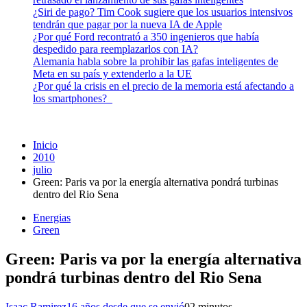
¿Siri de pago? Tim Cook sugiere que los usuarios intensivos
tendrán que pagar por la nueva IA de Apple
¿Por qué Ford recontrató a 350 ingenieros que había
despedido para reemplazarlos con IA?
Alemania habla sobre la prohibir las gafas inteligentes de
Meta en su país y extenderlo a la UE
¿Por qué la crisis en el precio de la memoria está afectando a
los smartphones?
Inicio
2010
julio
Green: Paris va por la energía alternativa pondrá turbinas
dentro del Rio Sena
Energias
Green
Green: Paris va por la energía alternativa
pondrá turbinas dentro del Rio Sena
Isaac Ramirez
16 años desde que se envió
0
2 minutos