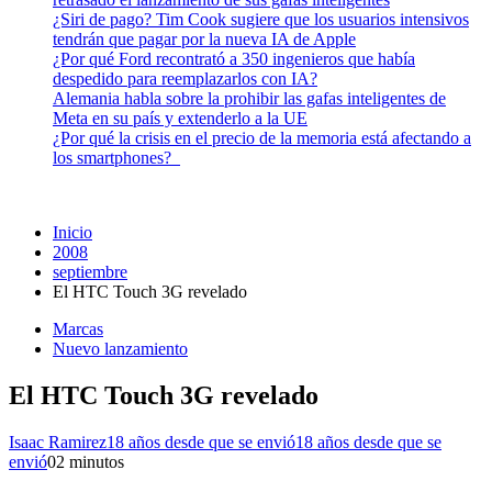
¿Siri de pago? Tim Cook sugiere que los usuarios intensivos
tendrán que pagar por la nueva IA de Apple
¿Por qué Ford recontrató a 350 ingenieros que había
despedido para reemplazarlos con IA?
Alemania habla sobre la prohibir las gafas inteligentes de
Meta en su país y extenderlo a la UE
¿Por qué la crisis en el precio de la memoria está afectando a
los smartphones?
Inicio
2008
septiembre
El HTC Touch 3G revelado
Marcas
Nuevo lanzamiento
El HTC Touch 3G revelado
Isaac Ramirez
18 años desde que se envió
18 años desde que se
envió
0
2 minutos