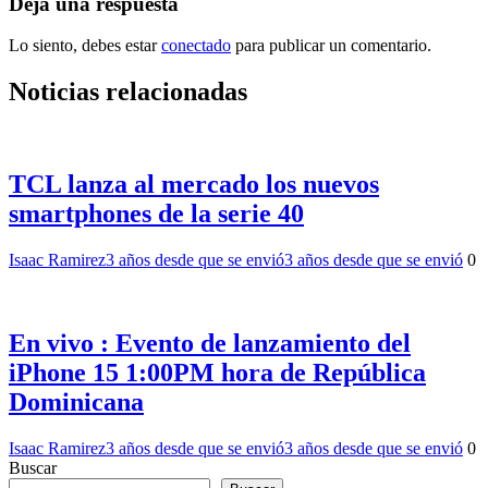
entradas
Deja una respuesta
Lo siento, debes estar
conectado
para publicar un comentario.
Noticias relacionadas
TCL lanza al mercado los nuevos
smartphones de la serie 40
Isaac Ramirez
3 años desde que se envió
3 años desde que se envió
0
En vivo : Evento de lanzamiento del
iPhone 15 1:00PM hora de República
Dominicana
Isaac Ramirez
3 años desde que se envió
3 años desde que se envió
0
Buscar