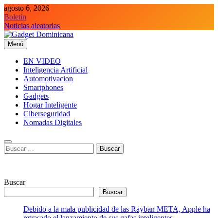
Saltar
agosto 6, 2026
al
Boletín
contenido
Noticias aleatorias
Menú
Gadget Dominicana
Gadgets y Tecnología de consumo
EN VIDEO
Inteligencia Artificial
Automotivacion
Smartphones
Gadgets
Hogar Inteligente
Ciberseguridad
Nomadas Digitales
Buscar:
Buscar
Buscar
Debido a la mala publicidad de las Rayban META, Apple ha
retrasado el lanzamiento de sus gafas inteligentes