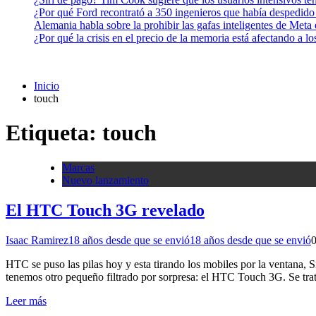
¿Por qué Ford recontrató a 350 ingenieros que había despedido
Alemania habla sobre la prohibir las gafas inteligentes de Meta
¿Por qué la crisis en el precio de la memoria está afectando a 
Inicio
touch
Etiqueta:
touch
Marcas
Nuevo lanzamiento
El HTC Touch 3G revelado
Isaac Ramirez
18 años desde que se envió
18 años desde que se envió
HTC se puso las pilas hoy y esta tirando los mobiles por la ventana,
tenemos otro pequeño filtrado por sorpresa: el HTC Touch 3G. Se t
Leer más