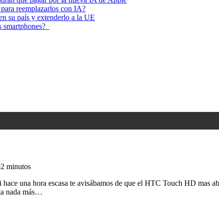
 para reemplazarlos con IA?
 en su país y extenderlo a la UE
los smartphones?
0
2 minutos
 Si hace una hora escasa te avisábamos de que el HTC Touch HD mas abaj
rata nada más…