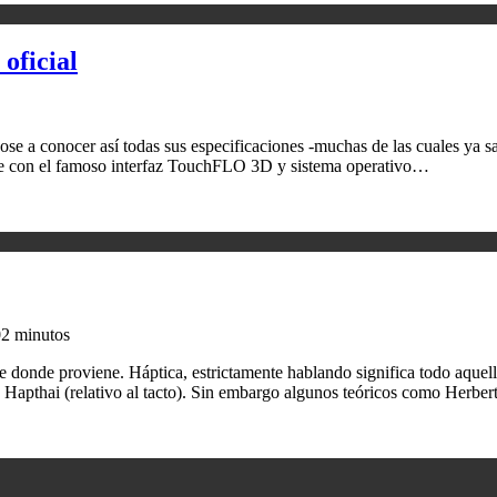
oficial
conocer así todas sus especificaciones -muchas de las cuales ya sabía
ene con el famoso interfaz TouchFLO 3D y sistema operativo…
0
2 minutos
nde proviene. Háptica, estrictamente hablando significa todo aquello re
Hapthai (relativo al tacto). Sin embargo algunos teóricos como Herbe