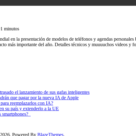
0
1 minutos
dial en la presentación de modelos de teléfonos y agendas personale
cto más importante del año. Detalles técnicos y muuuuchos videos y 
asado el lanzamiento de sus gafas inteligentes
endrán que pagar por la nueva IA de Apple
 para reemplazarlos con IA?
 en su país y extenderlo a la UE
los smartphones?
ss 2026. Powered By
BlazeThemes
.