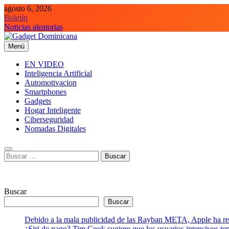
Saltar
agosto 6, 2026
al
Boletín
contenido
Noticias aleatorias
Menú
Gadget Dominicana
Gadgets y Tecnología de consumo
EN VIDEO
Inteligencia Artificial
Automotivacion
Smartphones
Gadgets
Hogar Inteligente
Ciberseguridad
Nomadas Digitales
Buscar:
Buscar
Buscar
Debido a la mala publicidad de las Rayban META, Apple ha retr
¿Siri de pago? Tim Cook sugiere que los usuarios intensivos t