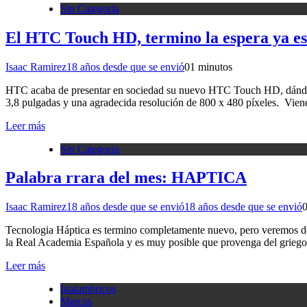
Sin Categoria
El HTC Touch HD, termino la espera ya es 
Isaac Ramirez
18 años desde que se envió
0
1 minutos
HTC acaba de presentar en sociedad su nuevo HTC Touch HD, dándose a 
3,8 pulgadas y una agradecida resolución de 800 x 480 píxeles. Vi
Leer más
Sin Categoria
Palabra rrara del mes: HAPTICA
Isaac Ramirez
18 años desde que se envió
18 años desde que se envió
Tecnologia Háptica es termino completamente nuevo, pero veremos de do
la Real Academia Española y es muy posible que provenga del griego 
Leer más
Inalambricos
Marcas