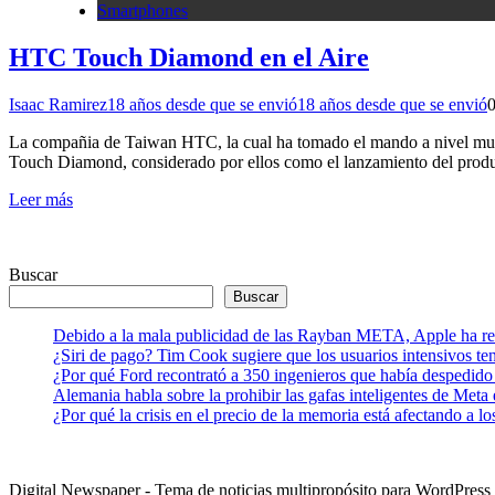
Smartphones
HTC Touch Diamond en el Aire
Isaac Ramirez
18 años desde que se envió
18 años desde que se envió
La compañia de Taiwan HTC, la cual ha tomado el mando a nivel mun
Touch Diamond, considerado por ellos como el lanzamiento del produ
Leer más
Buscar
Buscar
Debido a la mala publicidad de las Rayban META, Apple ha retr
¿Siri de pago? Tim Cook sugiere que los usuarios intensivos t
¿Por qué Ford recontrató a 350 ingenieros que había despedido
Alemania habla sobre la prohibir las gafas inteligentes de Meta
¿Por qué la crisis en el precio de la memoria está afectando a 
Digital Newspaper - Tema de noticias multipropósito para WordPre