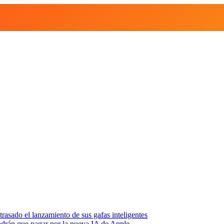
asado el lanzamiento de sus gafas inteligentes
endrán que pagar por la nueva IA de Apple