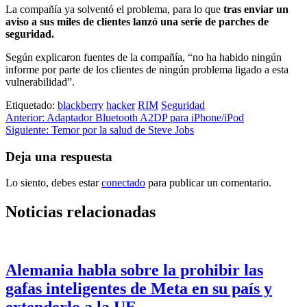
La compañía ya solventó el problema, para lo que
tras enviar un
aviso a sus miles de clientes lanzó una serie de parches de
seguridad.
Según explicaron fuentes de la compañía, “no ha habido ningún
informe por parte de los clientes de ningún problema ligado a esta
vulnerabilidad”.
Etiquetado:
blackberry
hacker
RIM
Seguridad
Navegación
Anterior:
Adaptador Bluetooth A2DP para iPhone/iPod
Siguiente:
Temor por la salud de Steve Jobs
de
entradas
Deja una respuesta
Lo siento, debes estar
conectado
para publicar un comentario.
Noticias relacionadas
Alemania habla sobre la prohibir las
gafas inteligentes de Meta en su país y
extenderlo a la UE