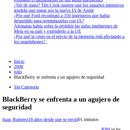
¿Siri de pago? Tim Cook sugiere que los usuarios intensivos
tendrán que pagar por la nueva IA de Apple
¿Por qué Ford recontrató a 350 ingenieros que había
despedido para reemplazarlos con IA?
Alemania habla sobre la prohibir las gafas inteligentes de
Meta en su país y extenderlo a la UE
¿Por qué la crisis en el precio de la memoria está afectando a
los smartphones?
Inicio
2008
julio
BlackBerry se enfrenta a un agujero de seguridad
Sin Categoria
BlackBerry se enfrenta a un agujero de
seguridad
Isaac Ramirez
18 años desde que se envió
0
1 minutos
RIM
se ha