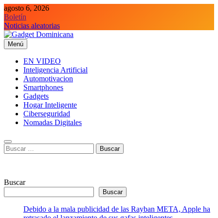
Saltar
agosto 6, 2026
al
Boletín
contenido
Noticias aleatorias
Menú
Gadget Dominicana
Gadgets y Tecnología de consumo
EN VIDEO
Inteligencia Artificial
Automotivacion
Smartphones
Gadgets
Hogar Inteligente
Ciberseguridad
Nomadas Digitales
Buscar:
Buscar
Buscar
Debido a la mala publicidad de las Rayban META, Apple ha
retrasado el lanzamiento de sus gafas inteligentes