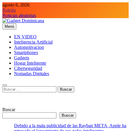
Saltar
agosto 6, 2026
al
Boletín
contenido
Noticias aleatorias
Menú
Gadget Dominicana
Gadgets y Tecnología de consumo
EN VIDEO
Inteligencia Artificial
Automotivacion
Smartphones
Gadgets
Hogar Inteligente
Ciberseguridad
Nomadas Digitales
Buscar:
Buscar
Buscar
Debido a la mala publicidad de las Rayban META, Apple ha
retrasado el lanzamiento de sus gafas inteligentes