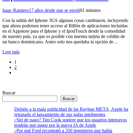
Isaac Ramirez
17 años desde que se envió
0
1 minutos
Con la salida del Iphone 3GS algunas cosas cambiaron, incluyendo
que ahora podemos tener acceso al Billón de aplicaciones incluidas
en el Appstore para el Iphone y el IpodTouch desde la comodidad
de nuestro país, ya que es posible con nuestra tarjeta de crédito de
un banco dominicano. Antes solo nos quedaba la opción de…
Leer más
1
2
Buscar
Buscar
Debido a la mala publicidad de las Rayban META, Apple ha
retrasado el lanzamiento de sus gafas inteligentes
¿Siri de pago? Tim Cook sugiere que los usuarios intensivos
tendrán que pagar por la nueva IA de Apple
¿Por qué Ford recontrató a 350 ingenieros que había