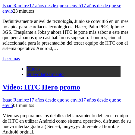
Isaac Ramirez
17 años desde que se envió
17 años desde que se
envió
2
3 minutos
Definitivamente anivel de tecnología, Junio se convirtió en un mes
no apto para cardiacos tecnológicos, Hacer, Palm PRE, Iphone
3GS, Trasplante a Jobs y ahora HTC le pone más sabor a este mes
que pensábamos que casi habíamos superado. Londres, ciudad
seleccionada para la presentación del tercer equipo de HTC con el
sistema operativo Android,…
Leer más
Marcas
Nuevo lanzamiento
Video: HTC Hero promo
Isaac Ramirez
17 años desde que se envió
17 años desde que se
envió
0
1 minutos
Mientras preparamos los detalles del lanzamiento del tercer equipo
de HTC en utilizar Android como sistema operativo, disfruten de su
nueva interfaz grafica ( Sense), muyyyyy diferente al horrible
Android orginal.