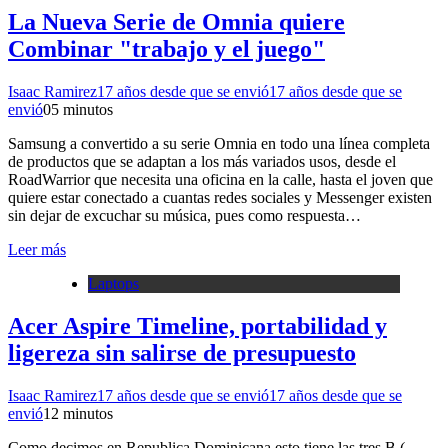
La Nueva Serie de Omnia quiere
Combinar "trabajo y el juego"
Isaac Ramirez
17 años desde que se envió
17 años desde que se
envió
0
5 minutos
Samsung a convertido a su serie Omnia en todo una línea completa
de productos que se adaptan a los más variados usos, desde el
RoadWarrior que necesita una oficina en la calle, hasta el joven que
quiere estar conectado a cuantas redes sociales y Messenger existen
sin dejar de excuchar su música, pues como respuesta…
Leer más
Laptops
Acer Aspire Timeline, portabilidad y
ligereza sin salirse de presupuesto
Isaac Ramirez
17 años desde que se envió
17 años desde que se
envió
1
2 minutos
Como decimos en Republica Dominicana esto tiene las tres B (