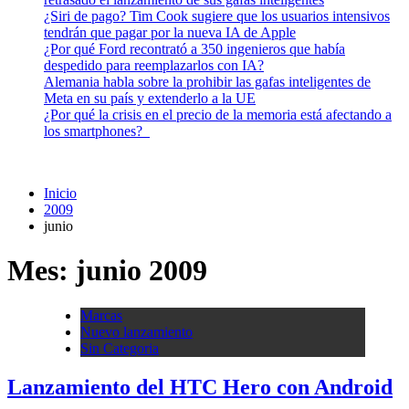
¿Siri de pago? Tim Cook sugiere que los usuarios intensivos
tendrán que pagar por la nueva IA de Apple
¿Por qué Ford recontrató a 350 ingenieros que había
despedido para reemplazarlos con IA?
Alemania habla sobre la prohibir las gafas inteligentes de
Meta en su país y extenderlo a la UE
¿Por qué la crisis en el precio de la memoria está afectando a
los smartphones?
Inicio
2009
junio
Mes:
junio 2009
Marcas
Nuevo lanzamiento
Sin Categoria
Lanzamiento del HTC Hero con Android