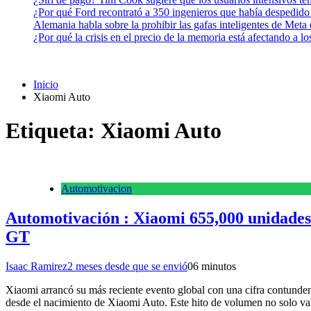
¿Por qué Ford recontrató a 350 ingenieros que había despedido
Alemania habla sobre la prohibir las gafas inteligentes de Meta
¿Por qué la crisis en el precio de la memoria está afectando a 
Inicio
Xiaomi Auto
Etiqueta:
Xiaomi Auto
Automotivacion
Automotivación : Xiaomi 655,000 unidades
GT
Isaac Ramirez
2 meses desde que se envió
0
6 minutos
Xiaomi arrancó su más reciente evento global con una cifra contunden
desde el nacimiento de Xiaomi Auto. Este hito de volumen no solo va