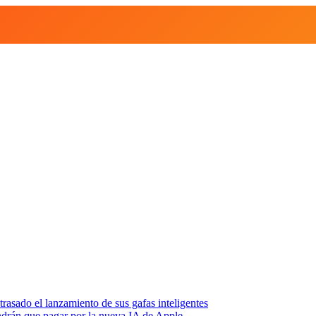
asado el lanzamiento de sus gafas inteligentes
endrán que pagar por la nueva IA de Apple