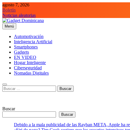
Saltar
agosto 7, 2026
al
Boletín
contenido
Noticias aleatorias
Menú
Gadget Dominicana
Gadgets, Autos y Tecnología de consumo
Automotivación
Inteligencia Artificial
Smartphones
Gadgets
EN VIDEO
Hogar Inteligente
Ciberseguridad
Nomadas Digitales
Buscar:
Buscar
Buscar
Debido a la mala publicidad de las Rayban META, Apple ha retr
¿Siri de pago? Tim Cook sugiere que los usuarios intensivos t