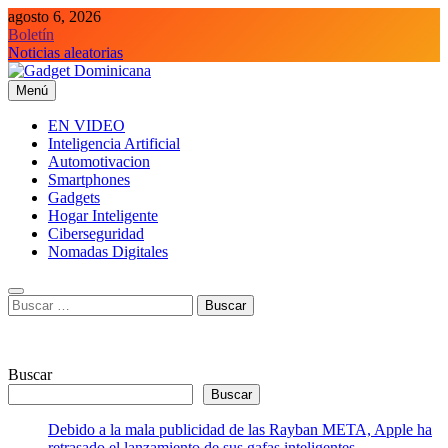
Saltar
agosto 6, 2026
al
Boletín
contenido
Noticias aleatorias
Menú
Gadget Dominicana
Gadgets y Tecnología de consumo
EN VIDEO
Inteligencia Artificial
Automotivacion
Smartphones
Gadgets
Hogar Inteligente
Ciberseguridad
Nomadas Digitales
Buscar:
Buscar
Buscar
Debido a la mala publicidad de las Rayban META, Apple ha
retrasado el lanzamiento de sus gafas inteligentes