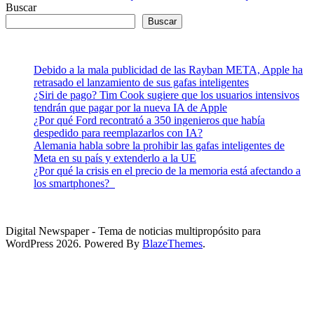
Buscar
Buscar
Debido a la mala publicidad de las Rayban META, Apple ha
retrasado el lanzamiento de sus gafas inteligentes
¿Siri de pago? Tim Cook sugiere que los usuarios intensivos
tendrán que pagar por la nueva IA de Apple
¿Por qué Ford recontrató a 350 ingenieros que había
despedido para reemplazarlos con IA?
Alemania habla sobre la prohibir las gafas inteligentes de
Meta en su país y extenderlo a la UE
¿Por qué la crisis en el precio de la memoria está afectando a
los smartphones?
Digital Newspaper - Tema de noticias multipropósito para
WordPress 2026. Powered By
BlazeThemes
.