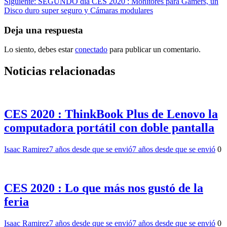
Siguiente:
SEGUNDO día CES 2020 : Monitores para Gamers, un
entradas
Disco duro super seguro y Cámaras modulares
Deja una respuesta
Lo siento, debes estar
conectado
para publicar un comentario.
Noticias relacionadas
CES 2020 : ThinkBook Plus de Lenovo la
computadora portátil con doble pantalla
Isaac Ramirez
7 años desde que se envió
7 años desde que se envió
0
CES 2020 : Lo que más nos gustó de la
feria
Isaac Ramirez
7 años desde que se envió
7 años desde que se envió
0