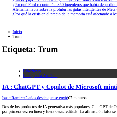
¿Por qué Ford recontrató a 350 ingenieros que había despedido
Alemania habla sobre la prohibir las gafas inteligentes de Meta
¿Por qué la crisis en el precio de la memoria está afectando a 
Inicio
Trum
Etiqueta:
Trum
FakeNews
Inteligencia Artificial
IA : ChatGPT y Copilot de Microsoft minti
Isaac Ramirez
2 años desde que se envió
0
7 minutos
Dos de los productos de IA generativa más populares, ChatGPT de Ope
por primera vez en línea y fuera desacreditada. La afirmación falsa s