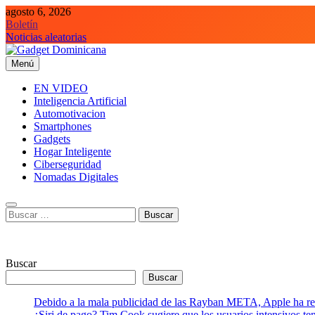
Saltar
agosto 6, 2026
al
Boletín
contenido
Noticias aleatorias
Menú
Gadget Dominicana
Gadgets y Tecnología de consumo
EN VIDEO
Inteligencia Artificial
Automotivacion
Smartphones
Gadgets
Hogar Inteligente
Ciberseguridad
Nomadas Digitales
Buscar:
Buscar
Buscar
Debido a la mala publicidad de las Rayban META, Apple ha retr
¿Siri de pago? Tim Cook sugiere que los usuarios intensivos t