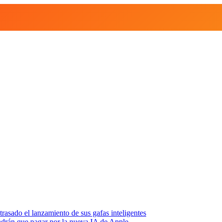
asado el lanzamiento de sus gafas inteligentes
endrán que pagar por la nueva IA de Apple