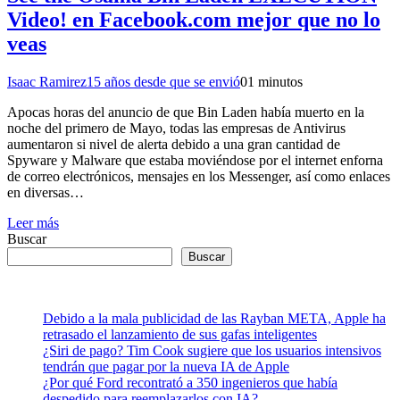
Video! en Facebook.com mejor que no lo
veas
Isaac Ramirez
15 años desde que se envió
0
1 minutos
Apocas horas del anuncio de que Bin Laden había muerto en la
noche del primero de Mayo, todas las empresas de Antivirus
aumentaron si nivel de alerta debido a una gran cantidad de
Spyware y Malware que estaba moviéndose por el internet enforna
de correo electrónicos, mensajes en los Messenger, así como enlaces
en diversas…
Leer más
Buscar
Buscar
Debido a la mala publicidad de las Rayban META, Apple ha
retrasado el lanzamiento de sus gafas inteligentes
¿Siri de pago? Tim Cook sugiere que los usuarios intensivos
tendrán que pagar por la nueva IA de Apple
¿Por qué Ford recontrató a 350 ingenieros que había
despedido para reemplazarlos con IA?