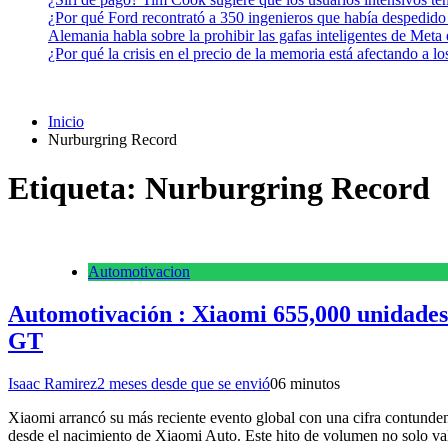
¿Por qué Ford recontrató a 350 ingenieros que había despedido
Alemania habla sobre la prohibir las gafas inteligentes de Meta
¿Por qué la crisis en el precio de la memoria está afectando a 
Inicio
Nurburgring Record
Etiqueta:
Nurburgring Record
Automotivacion
Automotivación : Xiaomi 655,000 unidades
GT
Isaac Ramirez
2 meses desde que se envió
0
6 minutos
Xiaomi arrancó su más reciente evento global con una cifra contunden
desde el nacimiento de Xiaomi Auto. Este hito de volumen no solo va