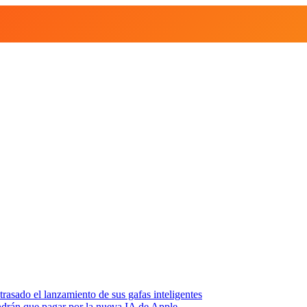
asado el lanzamiento de sus gafas inteligentes
endrán que pagar por la nueva IA de Apple