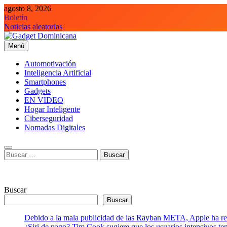
Saltar
agosto 8, 2026
al
Boletín
contenido
Noticias aleatorias
Menú
Gadget Dominicana
Gadgets, Autos y Tecnología de consumo
Automotivación
Inteligencia Artificial
Smartphones
Gadgets
EN VIDEO
Hogar Inteligente
Ciberseguridad
Nomadas Digitales
Buscar:
Buscar
Buscar
Debido a la mala publicidad de las Rayban META, Apple ha retr
¿Siri de pago? Tim Cook sugiere que los usuarios intensivos t