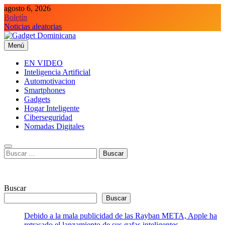
Saltar
agosto 6, 2026
al
Boletín
contenido
Noticias aleatorias
Menú
Gadget Dominicana
Gadgets y Tecnología de consumo
EN VIDEO
Inteligencia Artificial
Automotivacion
Smartphones
Gadgets
Hogar Inteligente
Ciberseguridad
Nomadas Digitales
Buscar:
Buscar
Buscar
Debido a la mala publicidad de las Rayban META, Apple ha
retrasado el lanzamiento de sus gafas inteligentes