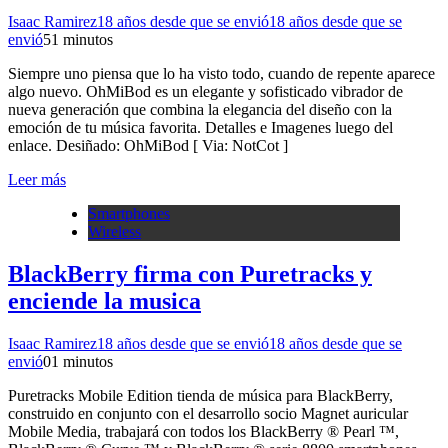
Isaac Ramirez
18 años desde que se envió
18 años desde que se
envió
5
1 minutos
Siempre uno piensa que lo ha visto todo, cuando de repente aparece
algo nuevo. OhMiBod es un elegante y sofisticado vibrador de
nueva generación que combina la elegancia del diseño con la
emoción de tu música favorita. Detalles e Imagenes luego del
enlace. Desiñado: OhMiBod [ Via: NotCot ]
Leer más
Smartphones
Wireless
BlackBerry firma con Puretracks y
enciende la musica
Isaac Ramirez
18 años desde que se envió
18 años desde que se
envió
0
1 minutos
Puretracks Mobile Edition tienda de música para BlackBerry,
construido en conjunto con el desarrollo socio Magnet auricular
Mobile Media, trabajará con todos los BlackBerry ® Pearl ™,