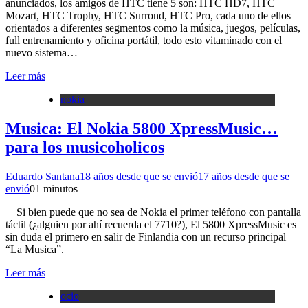
anunciados, los amigos de HTC tiene 5 son: HTC HD7, HTC
Mozart, HTC Trophy, HTC Surrond, HTC Pro, cada uno de ellos
orientados a diferentes segmentos como la música, juegos, películas,
full entrenamiento y oficina portátil, todo esto vitaminado con el
nuevo sistema…
Leer más
nokia
Musica: El Nokia 5800 XpressMusic…
para los musicoholicos
Eduardo Santana
18 años desde que se envió
17 años desde que se
envió
0
1 minutos
Si bien puede que no sea de Nokia el primer teléfono con pantalla
táctil (¿alguien por ahí recuerda el 7710?), El 5800 XpressMusic es
sin duda el primero en salir de Finlandia con un recurso principal
“La Musica”.
Leer más
ocio