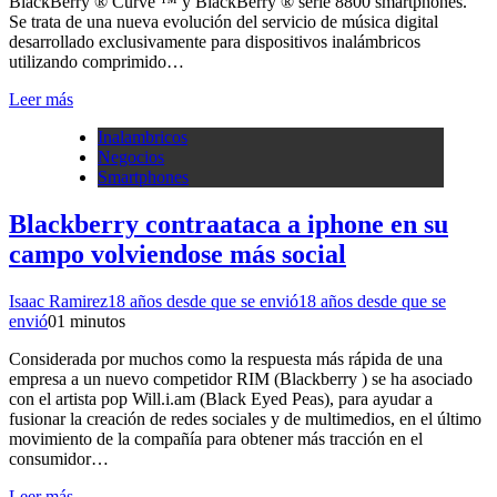
BlackBerry ® Curve ™ y BlackBerry ® serie 8800 smartphones.
Se trata de una nueva evolución del servicio de música digital
desarrollado exclusivamente para dispositivos inalámbricos
utilizando comprimido…
Leer más
Inalambricos
Negocios
Smartphones
Blackberry contraataca a iphone en su
campo volviendose más social
Isaac Ramirez
18 años desde que se envió
18 años desde que se
envió
0
1 minutos
Considerada por muchos como la respuesta más rápida de una
empresa a un nuevo competidor RIM (Blackberry ) se ha asociado
con el artista pop Will.i.am (Black Eyed Peas), para ayudar a
fusionar la creación de redes sociales y de multimedios, en el último
movimiento de la compañía para obtener más tracción en el
consumidor…
Leer más