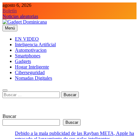
Saltar
agosto 6, 2026
al
Boletín
contenido
Noticias aleatorias
Menú
Gadget Dominicana
Gadgets y Tecnología de consumo
EN VIDEO
Inteligencia Artificial
Automotivacion
Smartphones
Gadgets
Hogar Inteligente
Ciberseguridad
Nomadas Digitales
Buscar:
Buscar
Buscar
Debido a la mala publicidad de las Rayban META, Apple ha
retrasado el lanzamiento de sus gafas inteligentes