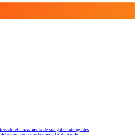
asado el lanzamiento de sus gafas inteligentes
endrán que pagar por la nueva IA de Apple