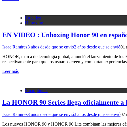
En video
Unboxing
EN VIDEO : Unboxing Honor 90 en españ
Isaac Ramirez
3 años desde que se envió
2 años desde que se envió
0
1 
HONOR, marca de tecnología global, anunció el lanzamiento de l
respectivamente para que los usuarios creen y compartan experienci
Leer más
Smartphones
La HONOR 90 Series llega oficialmente a
Isaac Ramirez
3 años desde que se envió
3 años desde que se envió
0
7 
Los nuevos HONOR 90 y HONOR 90 Lite combinan las mejores cámara