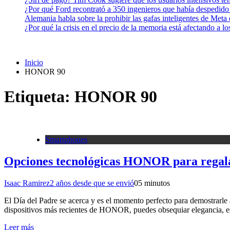
¿Por qué Ford recontrató a 350 ingenieros que había despedido
Alemania habla sobre la prohibir las gafas inteligentes de Meta
¿Por qué la crisis en el precio de la memoria está afectando a 
Inicio
HONOR 90
Etiqueta:
HONOR 90
Smartphones
Opciones tecnológicas HONOR para regalar
Isaac Ramirez
2 años desde que se envió
0
5 minutos
El Día del Padre se acerca y es el momento perfecto para demostrarle 
dispositivos más recientes de HONOR, puedes obsequiar elegancia, es
Leer más