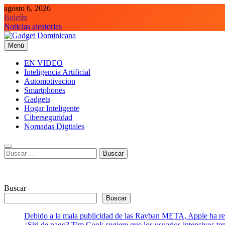
Saltar
agosto 6, 2026
al
Boletín
contenido
Noticias aleatorias
Menú
Gadget Dominicana
Gadgets y Tecnología de consumo
EN VIDEO
Inteligencia Artificial
Automotivacion
Smartphones
Gadgets
Hogar Inteligente
Ciberseguridad
Nomadas Digitales
Buscar:
Buscar
Buscar
Debido a la mala publicidad de las Rayban META, Apple ha retr
¿Siri de pago? Tim Cook sugiere que los usuarios intensivos t