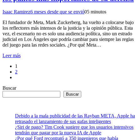
Isaac Ramirez
6 meses desde que se envió
0
5 minutos
El fundador de Meta, Mark Zuckerberg, ha vuelto a colocarse bajo
los reflectores más intensos de la justicia y la opinión pública. Esta
vez, el escenario no es solo una audiencia política, sino un estrado
judicial en Los Ángeles que podría cambiar para siempre las reglas
del juego para las redes sociales. ¿Por qué Meta…
Leer más
1
2
Buscar
Buscar
Debido a la mala publicidad de las Rayban META, Apple ha
retrasado el lanzamiento de sus gafas inteligentes
¿Siri de pago? Tim Cook sugiere que los usuarios intensivos
tendrán que pagar por la nueva IA de Apple
¿Por qué Ford recontrató a 350 ingenieros que había