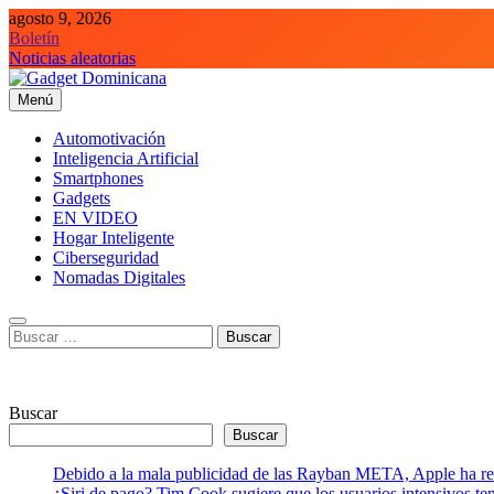
Saltar
agosto 9, 2026
al
Boletín
contenido
Noticias aleatorias
Menú
Gadget Dominicana
Gadgets, Autos y Tecnología de consumo
Automotivación
Inteligencia Artificial
Smartphones
Gadgets
EN VIDEO
Hogar Inteligente
Ciberseguridad
Nomadas Digitales
Buscar:
Buscar
Buscar
Debido a la mala publicidad de las Rayban META, Apple ha retr
¿Siri de pago? Tim Cook sugiere que los usuarios intensivos t