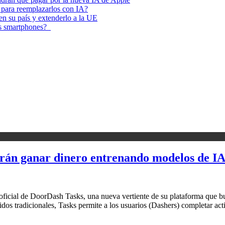
 para reemplazarlos con IA?
 en su país y extenderlo a la UE
los smartphones?
án ganar dinero entrenando modelos de IA 
oficial de DoorDash Tasks, una nueva vertiente de su plataforma que b
didos tradicionales, Tasks permite a los usuarios (Dashers) completar a