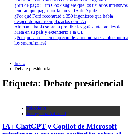
¿Siri de pago? Tim Cook sugiere que los usuarios intensivos
tendrán que pagar por la nueva IA de Apple
¿Por qué Ford recontrató a 350 ingenieros que había
despedido para reemplazarlos con IA?
Alemania habla sobre la prohibir las gafas inteligentes de
Meta en su país y extenderlo a la UE
¿Por qué la crisis en el precio de la memoria está afectando a
los smartphones?
Inicio
Debate presidencial
Etiqueta:
Debate presidencial
FakeNews
Inteligencia Artificial
IA : ChatGPT y Copilot de Microsoft