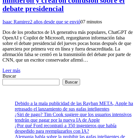
mintieron y crearon confusión sobre el
debate presidencial
Isaac Ramirez
2 años desde que se envió
0
7 minutos
Dos de los productos de IA generativa más populares, ChatGPT de
OpenAI y Copilot de Microsoft, regurgitaron información falsa
sobre el debate presidencial del jueves pocas horas después de que
apareciera por primera vez en línea y fuera desacreditada. La
afirmación falsa se centró en la transmisión del debate por parte de
CNN, que un escritor conservador afirmó…
Leer más
Buscar
Buscar
Debido a la mala publicidad de las Rayban META, Apple ha
retrasado el lanzamiento de sus gafas inteligentes
¿Siri de pago? Tim Cook sugiere que los usuarios intensivos
tendrán que pagar por la nueva IA de Apple
¿Por qué Ford recontrató a 350 ingenieros que había
despedido para reemplazarlos con IA?
Alemania habla sobre la prohibir las gafas inteligentes de