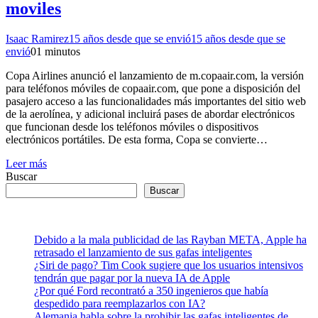
moviles
Isaac Ramirez
15 años desde que se envió
15 años desde que se
envió
0
1 minutos
Copa Airlines anunció el lanzamiento de m.copaair.com, la versión
para teléfonos móviles de copaair.com, que pone a disposición del
pasajero acceso a las funcionalidades más importantes del sitio web
de la aerolínea, y adicional incluirá pases de abordar electrónicos
que funcionan desde los teléfonos móviles o dispositivos
electrónicos portátiles. De esta forma, Copa se convierte…
Leer más
Buscar
Buscar
Debido a la mala publicidad de las Rayban META, Apple ha
retrasado el lanzamiento de sus gafas inteligentes
¿Siri de pago? Tim Cook sugiere que los usuarios intensivos
tendrán que pagar por la nueva IA de Apple
¿Por qué Ford recontrató a 350 ingenieros que había
despedido para reemplazarlos con IA?
Alemania habla sobre la prohibir las gafas inteligentes de