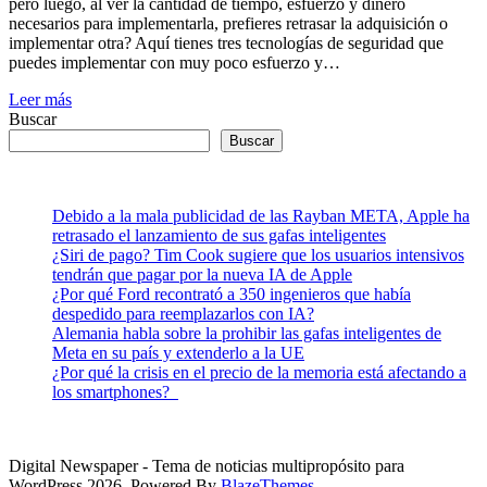
pero luego, al ver la cantidad de tiempo, esfuerzo y dinero
necesarios para implementarla, prefieres retrasar la adquisición o
implementar otra? Aquí tienes tres tecnologías de seguridad que
puedes implementar con muy poco esfuerzo y…
Leer más
Buscar
Buscar
Debido a la mala publicidad de las Rayban META, Apple ha
retrasado el lanzamiento de sus gafas inteligentes
¿Siri de pago? Tim Cook sugiere que los usuarios intensivos
tendrán que pagar por la nueva IA de Apple
¿Por qué Ford recontrató a 350 ingenieros que había
despedido para reemplazarlos con IA?
Alemania habla sobre la prohibir las gafas inteligentes de
Meta en su país y extenderlo a la UE
¿Por qué la crisis en el precio de la memoria está afectando a
los smartphones?
Digital Newspaper - Tema de noticias multipropósito para
WordPress 2026. Powered By
BlazeThemes
.