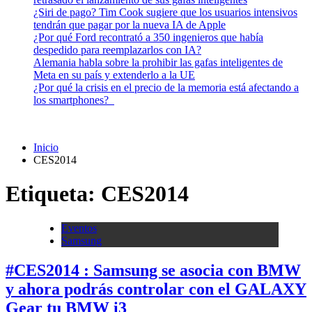
¿Siri de pago? Tim Cook sugiere que los usuarios intensivos
tendrán que pagar por la nueva IA de Apple
¿Por qué Ford recontrató a 350 ingenieros que había
despedido para reemplazarlos con IA?
Alemania habla sobre la prohibir las gafas inteligentes de
Meta en su país y extenderlo a la UE
¿Por qué la crisis en el precio de la memoria está afectando a
los smartphones?
Inicio
CES2014
Etiqueta:
CES2014
Eventos
Samsung
#CES2014 : Samsung se asocia con BMW
y ahora podrás controlar con el GALAXY
Gear tu BMW i3