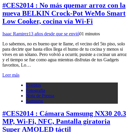
#CES2014 : No más quemar arroz con la
nueva BELKIN Crock-Pot WeMo Smart
Low Cooker, cocina vía Wi-Fi
Isaac Ramirez
13 años desde que se envió
0
1 minutos
Lo sabemos, no es bueno que te llame, el vecino del 5to piso, solo
para decirte que hasta ellos llega el humo de tu cocina y menos si
vives en un sótano. Pero volvió a ocurrir, pusiste a cocinar un arroz
y el tiempo se fue como agua mientras disfrutas de tus Gadgets
favoritos, Lo…
Leer más
Eventos
Fotografia
Nota de Prensa
Samsung
#CES2014 : Cámara Samsung NX30 20.3
MP, Wi-Fi, NFC, Pantalla giratoria
Super AMOLED táctil