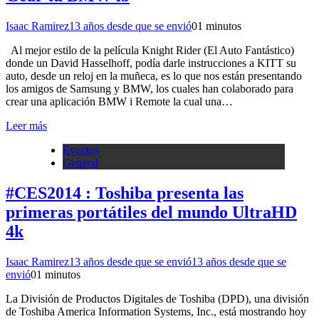
Isaac Ramirez
13 años desde que se envió
0
1 minutos
Al mejor estilo de la película Knight Rider (El Auto Fantástico)
donde un David Hasselhoff, podía darle instrucciones a KITT su
auto, desde un reloj en la muñeca, es lo que nos están presentando
los amigos de Samsung y BMW, los cuales han colaborado para
crear una aplicación BMW i Remote la cual una…
Leer más
Eventos
General
#CES2014 : Toshiba presenta las
primeras portátiles del mundo UltraHD
4k
Isaac Ramirez
13 años desde que se envió
13 años desde que se
envió
0
1 minutos
La División de Productos Digitales de Toshiba (DPD), una división
de Toshiba America Information Systems, Inc., está mostrando hoy