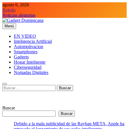
Saltar
agosto 6, 2026
al
Boletín
contenido
Noticias aleatorias
Menú
Gadget Dominicana
Gadgets y Tecnología de consumo
EN VIDEO
Inteligencia Artificial
Automotivacion
Smartphones
Gadgets
Hogar Inteligente
Ciberseguridad
Nomadas Digitales
Buscar:
Buscar
Buscar
Debido a la mala publicidad de las Rayban META, Apple ha
retrasado el lanzamiento de sus gafas inteligentes