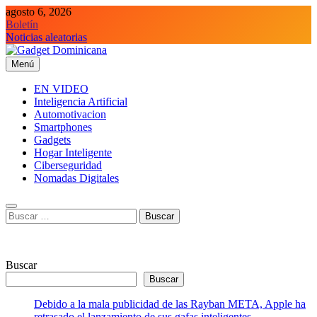
Saltar
agosto 6, 2026
al
Boletín
contenido
Noticias aleatorias
Menú
Gadget Dominicana
Gadgets y Tecnología de consumo
EN VIDEO
Inteligencia Artificial
Automotivacion
Smartphones
Gadgets
Hogar Inteligente
Ciberseguridad
Nomadas Digitales
Buscar:
Buscar
Buscar
Debido a la mala publicidad de las Rayban META, Apple ha
retrasado el lanzamiento de sus gafas inteligentes