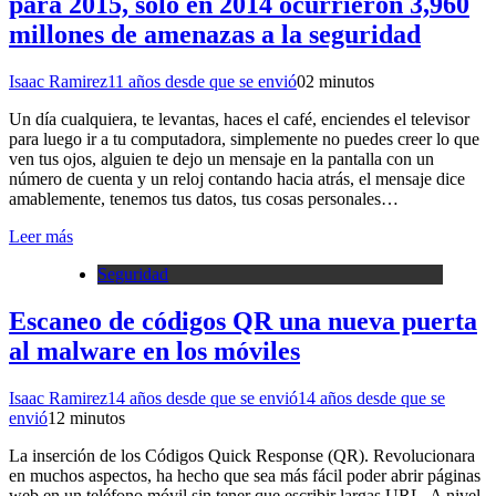
para 2015, sólo en 2014 ocurrieron 3,960
millones de amenazas a la seguridad
Isaac Ramirez
11 años desde que se envió
0
2 minutos
Un día cualquiera, te levantas, haces el café, enciendes el televisor
para luego ir a tu computadora, simplemente no puedes creer lo que
ven tus ojos, alguien te dejo un mensaje en la pantalla con un
número de cuenta y un reloj contando hacia atrás, el mensaje dice
amablemente, tenemos tus datos, tus cosas personales…
Leer más
Seguridad
Escaneo de códigos QR una nueva puerta
al malware en los móviles
Isaac Ramirez
14 años desde que se envió
14 años desde que se
envió
1
2 minutos
La inserción de los Códigos Quick Response (QR). Revolucionara
en muchos aspectos, ha hecho que sea más fácil poder abrir páginas
web en un teléfono móvil sin tener que escribir largas URL. A nivel