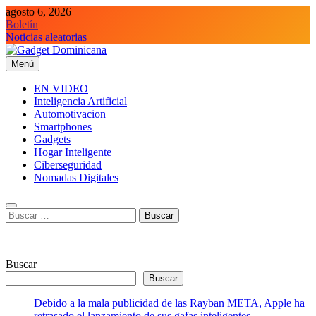
Saltar
agosto 6, 2026
al
Boletín
contenido
Noticias aleatorias
Menú
Gadget Dominicana
Gadgets y Tecnología de consumo
EN VIDEO
Inteligencia Artificial
Automotivacion
Smartphones
Gadgets
Hogar Inteligente
Ciberseguridad
Nomadas Digitales
Buscar:
Buscar
Buscar
Debido a la mala publicidad de las Rayban META, Apple ha
retrasado el lanzamiento de sus gafas inteligentes