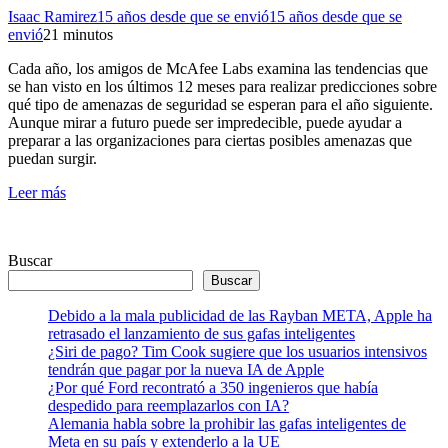
Isaac Ramirez
15 años desde que se envió
15 años desde que se
envió
2
1 minutos
Cada año, los amigos de McAfee Labs examina las tendencias que
se han visto en los últimos 12 meses para realizar predicciones sobre
qué tipo de amenazas de seguridad se esperan para el año siguiente.
Aunque mirar a futuro puede ser impredecible, puede ayudar a
preparar a las organizaciones para ciertas posibles amenazas que
puedan surgir.
Leer más
Buscar
Buscar
Debido a la mala publicidad de las Rayban META, Apple ha
retrasado el lanzamiento de sus gafas inteligentes
¿Siri de pago? Tim Cook sugiere que los usuarios intensivos
tendrán que pagar por la nueva IA de Apple
¿Por qué Ford recontrató a 350 ingenieros que había
despedido para reemplazarlos con IA?
Alemania habla sobre la prohibir las gafas inteligentes de
Meta en su país y extenderlo a la UE