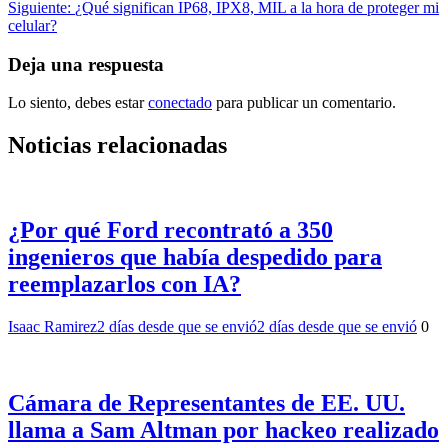
de
Siguiente:
¿Qué significan IP68, IPX8, MIL a la hora de proteger mi
entradas
celular?
Deja una respuesta
Lo siento, debes estar
conectado
para publicar un comentario.
Noticias relacionadas
¿Por qué Ford recontrató a 350
ingenieros que había despedido para
reemplazarlos con IA?
Isaac Ramirez
2 días desde que se envió
2 días desde que se envió
0
Cámara de Representantes de EE. UU.
llama a Sam Altman por hackeo realizado