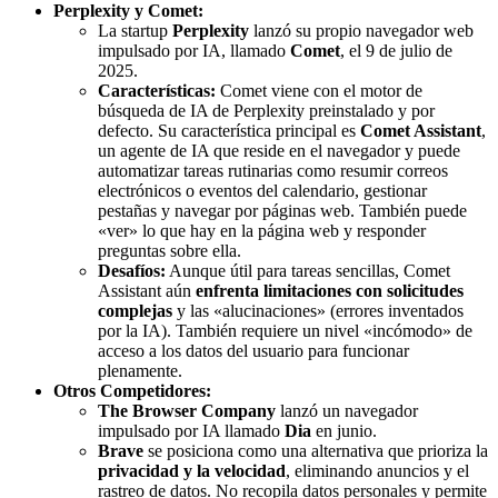
Perplexity y Comet:
La startup
Perplexity
lanzó su propio navegador web
impulsado por IA, llamado
Comet
, el 9 de julio de
2025.
Características:
Comet viene con el motor de
búsqueda de IA de Perplexity preinstalado y por
defecto. Su característica principal es
Comet Assistant
,
un agente de IA que reside en el navegador y puede
automatizar tareas rutinarias como resumir correos
electrónicos o eventos del calendario, gestionar
pestañas y navegar por páginas web. También puede
«ver» lo que hay en la página web y responder
preguntas sobre ella.
Desafíos:
Aunque útil para tareas sencillas, Comet
Assistant aún
enfrenta limitaciones con solicitudes
complejas
y las «alucinaciones» (errores inventados
por la IA). También requiere un nivel «incómodo» de
acceso a los datos del usuario para funcionar
plenamente.
Otros Competidores:
The Browser Company
lanzó un navegador
impulsado por IA llamado
Dia
en junio.
Brave
se posiciona como una alternativa que prioriza la
privacidad y la velocidad
, eliminando anuncios y el
rastreo de datos. No recopila datos personales y permite