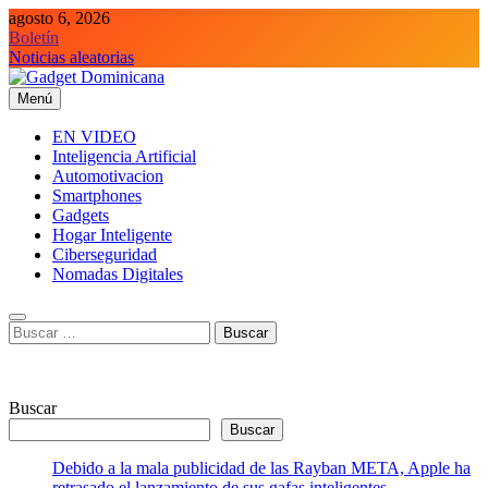
Saltar
agosto 6, 2026
al
Boletín
contenido
Noticias aleatorias
Menú
Gadget Dominicana
Gadgets, Autos y Tecnología de consumo
EN VIDEO
Inteligencia Artificial
Automotivacion
Smartphones
Gadgets
Hogar Inteligente
Ciberseguridad
Nomadas Digitales
Buscar:
Buscar
Buscar
Debido a la mala publicidad de las Rayban META, Apple ha
retrasado el lanzamiento de sus gafas inteligentes