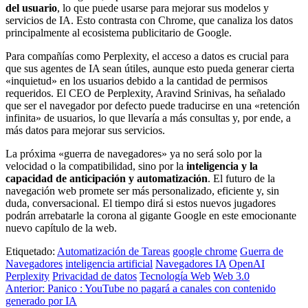
del usuario
, lo que puede usarse para mejorar sus modelos y
servicios de IA. Esto contrasta con Chrome, que canaliza los datos
principalmente al ecosistema publicitario de Google.
Para compañías como Perplexity, el acceso a datos es crucial para
que sus agentes de IA sean útiles, aunque esto pueda generar cierta
«inquietud» en los usuarios debido a la cantidad de permisos
requeridos. El CEO de Perplexity, Aravind Srinivas, ha señalado
que ser el navegador por defecto puede traducirse en una «retención
infinita» de usuarios, lo que llevaría a más consultas y, por ende, a
más datos para mejorar sus servicios.
La próxima «guerra de navegadores» ya no será solo por la
velocidad o la compatibilidad, sino por la
inteligencia y la
capacidad de anticipación y automatización
. El futuro de la
navegación web promete ser más personalizado, eficiente y, sin
duda, conversacional. El tiempo dirá si estos nuevos jugadores
podrán arrebatarle la corona al gigante Google en este emocionante
nuevo capítulo de la web.
Etiquetado:
Automatización de Tareas
google chrome
Guerra de
Navegadores
inteligencia artificial
Navegadores IA
OpenAI
Perplexity
Privacidad de datos
Tecnología Web
Web 3.0
Navegación
Anterior:
Panico : YouTube no pagará a canales con contenido
generado por IA