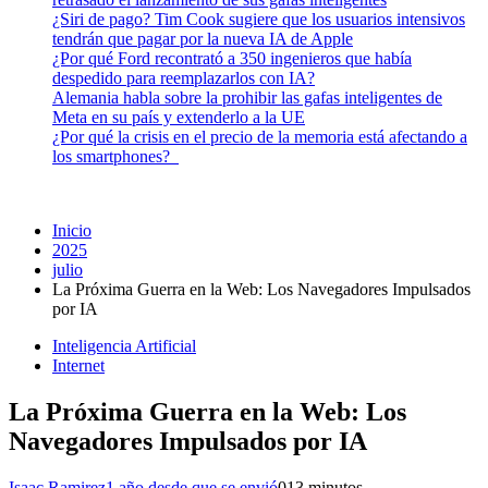
¿Siri de pago? Tim Cook sugiere que los usuarios intensivos
tendrán que pagar por la nueva IA de Apple
¿Por qué Ford recontrató a 350 ingenieros que había
despedido para reemplazarlos con IA?
Alemania habla sobre la prohibir las gafas inteligentes de
Meta en su país y extenderlo a la UE
¿Por qué la crisis en el precio de la memoria está afectando a
los smartphones?
Inicio
2025
julio
La Próxima Guerra en la Web: Los Navegadores Impulsados
por IA
Inteligencia Artificial
Internet
La Próxima Guerra en la Web: Los
Navegadores Impulsados por IA
Isaac Ramirez
1 año desde que se envió
0
13 minutos