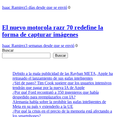
Isaac Ramirez
5 días desde que se envió
0
El nuevo motorola razr 70 redefine la
forma de capturar imágenes
Isaac Ramirez
3 semanas desde que se envió
0
Buscar
Buscar
Debido a la mala publicidad de las Rayban META, Apple ha
retrasado el lanzamiento de sus gafas inteligentes
¿Siri de pago? Tim Cook sugiere que los usuarios intensivos
tendrán que pagar por la nueva IA de Apple
¿Por qué Ford recontrató a 350 ingenieros que había
despedido para reemplazarlos con IA?
Alemania habla sobre la prohibir las gafas inteligentes de
Meta en su país y extenderlo a la UE
¿Por qué la crisis en el precio de la memoria está afectando a
los smartphones?